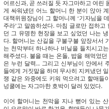
어르신과, 곧 쓰러질 듯 자그마하고 여린
게 싸워냈던 어느 할머니 한 분이 앉아 
대책위원장님이 그 할머니께 ‘기자님을 데
주라’고 말씀하셨다. 마침 글로만 접하고 
던 그 유명한 현장을 보고 싶었던 나는 
다. 할머니는 산길을 구불구불 앞장서서 
는 천막부터 하나하나 비닐을 들치시고는
해주셨다. 불을 때는 온돌, 밥을 해먹었던
은 누런 달력... 그리고 신부님이 안에서
들에게 거짓말을 하며 무사히 지켜냈던 일명 
쟁 같은 와중에도 키워 먹으려고 할매들이 
넝쿨에는 자그마한 호박이 달려 있었다.
이어 할머니는 천막을 지나 뻗어 있는 산
이 오르막이 바로 한겨울, 할매들이 나뭇