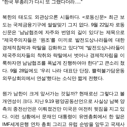
“한국 부총리가 다시 또 그랬다더라….”
북한의 태도도 외관상으론 시들하다. <로동신문> 최근 보
도는 국제금융기구에 쌀쌀맞기 그지 없다. 9월 22일자 로동
신문은 ‘남남협조에 자주와 번영의 길이 있다’는 제목으로
“제국주의자들은 ‘원조’를 미끼로 발전도상나라들에 대한
경제적침략과 략탈을 강화하고 있다”며 “발전도상나라들이
제국주의자들의 착취와 략탈에서 벗어나 경제적자립을 이
룩하자면 남남협조를 폭넓게 진행하여야 한다”고 큰소리 쳤
다. 9월 28일에도 ‘우리 나라 대표단 단장, 쁠럭불가담운동
외무상회의에서 연설’했다는 소식만 짧게 전했다.
뭔가 남한이 크게 앞서가는 것일까? 현재로선 그렇다고 볼
개연성이 크다. 지난 9.19 평양공동선언으로 사실상 남북 양
측의 종전선언은 이뤄졌건만 미국은 여전히 뒷짐을 지고 있
다. 이런 상황에서 문재인 대통령이 유엔총회에서 한 말은
IMF세계은행 연차 총회 그리고 유럽 순방을 앞두고 국제사