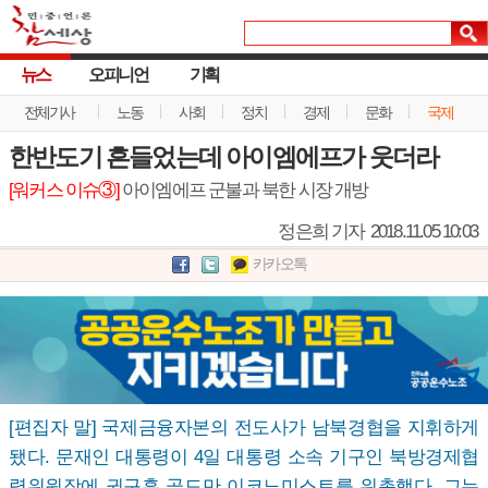
뉴스
오피니언
기획
전체기사
노동
사회
정치
경제
문화
국제
한반도기 흔들었는데 아이엠에프가 웃더라
[워커스 이슈③]
아이엠에프 군불과 북한 시장 개방
정은희 기자
2018.11.05 10:03
카카오톡
[편집자 말] 국제금융자본의 전도사가 남북경협을 지휘하게
됐다. 문재인 대통령이 4일 대통령 소속 기구인 북방경제협
력위원장에 권구훈 골드만 이코노미스트를 위촉했다. 그는