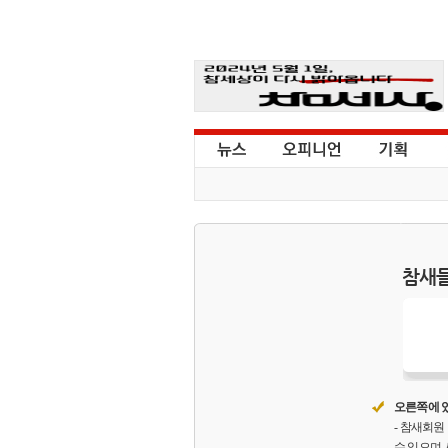
참새들
오른쪽에 있
- 참새회
수 있으며,