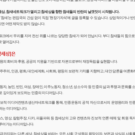
세상, 참새네트워크가 열리고 참세상을 향한 참새들의 반란의 날갯짓이 시작됩니다.
'의 '참새'는 편집국의 간섭 없이 직접 '현장기자석'에 글을 등록할 수 있습니다. 상업적이거나
면 어떤 제약도 받지 않습니다.
워크에서 무리를 지어 전선 위를 나르는 당당한 참새가 되어 만납시다. 부디 참새들의 힘으로 
짝 열어갑시다.
참세상]은
 회원의 회비와 후원, 공공의 지원을 기반으로 자본으로부터 재정독립을 실현합니다.
민주주의, 인권, 평화, 대안세계화, 사회화, 평등의 보편적 가치를 지향하고, 대안 담론을 여론
노동자, 농민, 빈민, 여성, 장애인, 이주노동자, 청소년, 성소수자 등 민중의 삶과 투쟁과 문화를 
로 깊이있게 보도하는 민중의 미디어입니다.
 진보적 미디어컨텐츠생산자네트워크를 통해, 민중운동의 공적 자산으로서의 운영원리와 민
하는 미디어입니다.
뉴스, 영상, 칼럼주장, 디카, 피플파워 등 참세상의 고유 컨텐츠와 진보적 언론 매체 및 회원 
루어가는 미디어입니다.
 지금까지와는 다른 세상, 참세상을 바라는 모든 사회 구성원의 희망이자, 보편과 상식의 사회