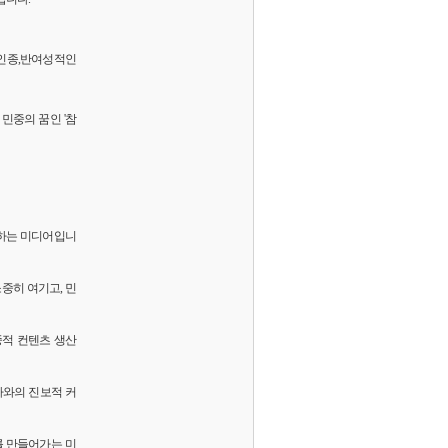
 반인종,반여성적인
민중의 꿈인 '참
화하는 미디어입니
소중히 여기고, 민
중적 컨텐츠 생산
독자와의 진보적 커
를 만들어가는 미