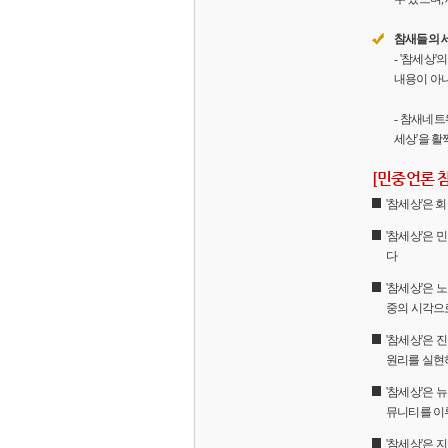
참새들의 
- '참세상
내용이 아니
- 참새네트
세상'을 활
[민중언론 
'참세상'은
'참세상'은 
다
'참세상'은 
중의 시각으
'참세상'은
원리를 실현
'참세상'은 
뮤니티를 이
'참세상'은