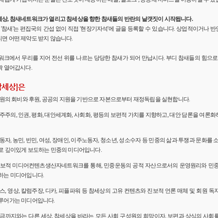
세상, 참새네트워크가 열리고 참세상을 향한 참새들의 반란의 날갯짓이 시작됩니다.
'의 '참새'는 편집국의 간섭 없이 직접 '현장기자석'에 글을 등록할 수 있습니다. 상업적이거나
면 어떤 제약도 받지 않습니다.
워크에서 무리를 지어 전선 위를 나르는 당당한 참새가 되어 만납시다. 부디 참새들의 힘으로 
짝 열어갑시다.
참세상]은
 회원의 회비와 후원, 공공의 지원을 기반으로 자본으로부터 재정독립을 실현합니다.
민주주의, 인권, 평화, 대안세계화, 사회화, 평등의 보편적 가치를 지향하고, 대안 담론을 여론
노동자, 농민, 빈민, 여성, 장애인, 이주노동자, 청소년, 성소수자 등 민중의 삶과 투쟁과 문화를 
로 깊이있게 보도하는 민중의 미디어입니다.
 진보적 미디어컨텐츠생산자네트워크를 통해, 민중운동의 공적 자산으로서의 운영원리와 민
하는 미디어입니다.
뉴스, 영상, 칼럼주장, 디카, 피플파워 등 참세상의 고유 컨텐츠와 진보적 언론 매체 및 회원 
루어가는 미디어입니다.
 지금까지와는 다른 세상, 참세상을 바라는 모든 사회 구성원의 희망이자, 보편과 상식의 사회