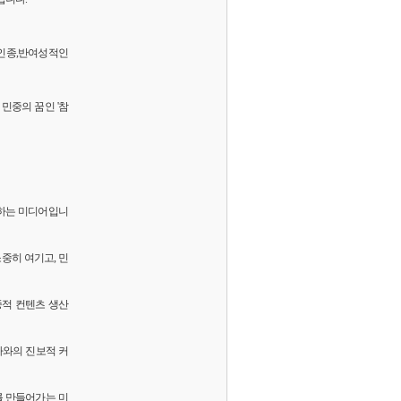
 반인종,반여성적인
민중의 꿈인 '참
화하는 미디어입니
소중히 여기고, 민
중적 컨텐츠 생산
독자와의 진보적 커
를 만들어가는 미