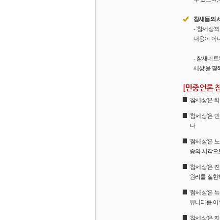
참새들의 
- '참세상
내용이 아니
- 참새네트
세상'을 활
[민중언론 
'참세상'은
'참세상'은 
다
'참세상'은 
중의 시각으
'참세상'은
원리를 실현
'참세상'은 
뮤니티를 이
'참세상'은