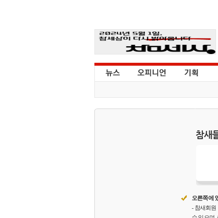
참새들
오른쪽에 있
- 참새회
수 있으며,