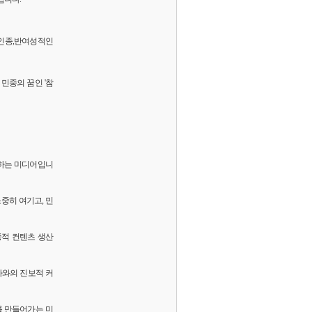
 반인종,반여성적인
민중의 꿈인 '참
화하는 미디어입니
소중히 여기고, 민
중적 컨텐츠 생산
독자와의 진보적 커
를 만들어가는 미