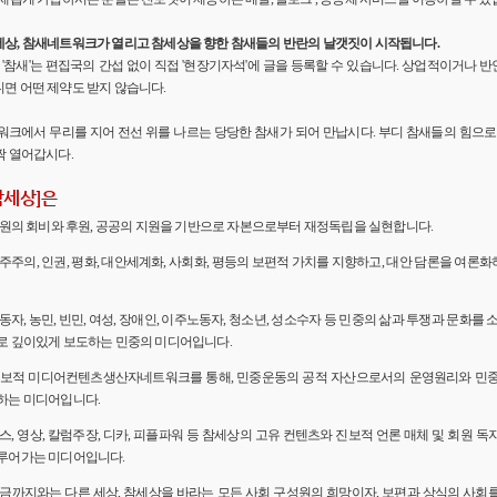
세상, 참새네트워크가 열리고 참세상을 향한 참새들의 반란의 날갯짓이 시작됩니다.
'의 '참새'는 편집국의 간섭 없이 직접 '현장기자석'에 글을 등록할 수 있습니다. 상업적이거나
면 어떤 제약도 받지 않습니다.
워크에서 무리를 지어 전선 위를 나르는 당당한 참새가 되어 만납시다. 부디 참새들의 힘으로 
짝 열어갑시다.
참세상]은
 회원의 회비와 후원, 공공의 지원을 기반으로 자본으로부터 재정독립을 실현합니다.
민주주의, 인권, 평화, 대안세계화, 사회화, 평등의 보편적 가치를 지향하고, 대안 담론을 여론
노동자, 농민, 빈민, 여성, 장애인, 이주노동자, 청소년, 성소수자 등 민중의 삶과 투쟁과 문화를 
로 깊이있게 보도하는 민중의 미디어입니다.
 진보적 미디어컨텐츠생산자네트워크를 통해, 민중운동의 공적 자산으로서의 운영원리와 민
하는 미디어입니다.
뉴스, 영상, 칼럼주장, 디카, 피플파워 등 참세상의 고유 컨텐츠와 진보적 언론 매체 및 회원 
루어가는 미디어입니다.
 지금까지와는 다른 세상, 참세상을 바라는 모든 사회 구성원의 희망이자, 보편과 상식의 사회