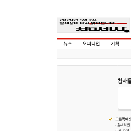
참새들
오른쪽에 있
- 참새회
수 있으며,