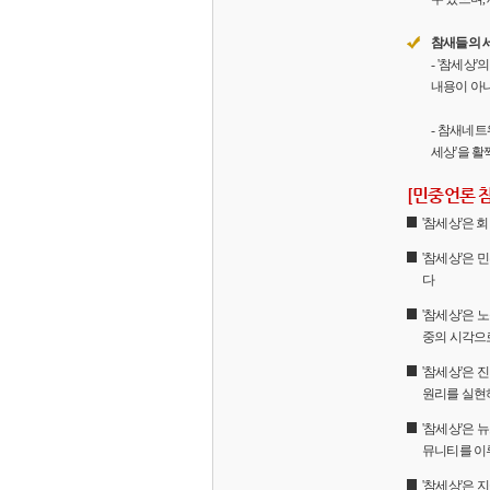
참새들의 
- '참세상
내용이 아니
- 참새네트
세상'을 활
[민중언론 
'참세상'은
'참세상'은 
다
'참세상'은 
중의 시각으
'참세상'은
원리를 실현
'참세상'은 
뮤니티를 이
'참세상'은