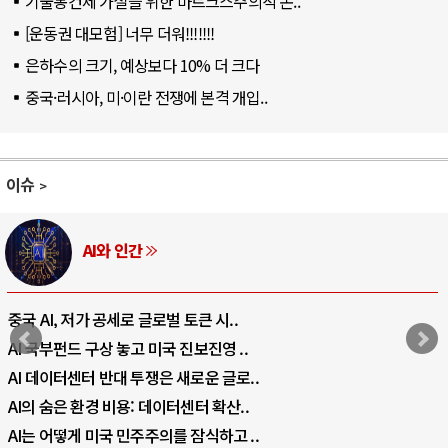
기술봉건제 가설을 위한 마르크스주의적 논..
[운동권 대모험] 너무 더워!!!!!!!
은하수의 크기, 예상보다 10% 더 크다
중국·러시아, 미·이란 전쟁에 본격 개입..
이슈
러시아-우크라이나 전쟁
전쟁의 추상화: 우크라이나, 대리전의 역..
EU·우크라이나 드론 협력 직후, 러시아..
나토, 우크라 군사지원 2027년까지 공..
우크라이나, 덴마크, 에스토니아, 네덜란..
러·우크라, 대규모 공습 주고받아…민간 ..