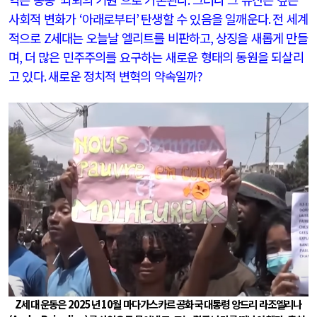
사회적 변화가
‘
아래로부터
’
탄생할 수 있음을 일깨운다
.
전 세계
적으로
Z
세대는 오늘날 엘리트를 비판하고
,
상징을 새롭게 만들
며
,
더 많은 민주주의를 요구하는 새로운 형태의 동원을 되살리
고 있다
.
새로운 정치적 변혁의 약속일까
?
Z세대 운동은 2025년 10월 마다가스카르 공화국 대통령 앙드리 라조엘리나