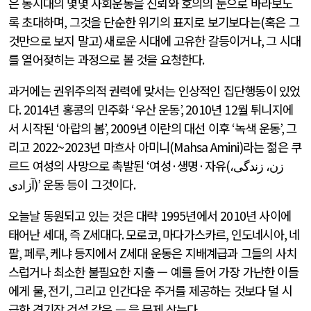
은 동시대의 몇몇 사회운동을 신뢰와 호의의 눈으로 바라보도
록 초대하며
,
그것을 단순한 위기의 표지로 보기보다는
(
혹은 그
것만으로 보지 말고
)
새로운 시대에 고유한 갈등이거나
,
그 시대
를 열어젖히는 과정으로 볼 것을 요청한다
.
과거에는 권위주의적 권력에 맞서는 인상적인 집단행동이 있었
다
. 2014
년 홍콩의 민주화
‘
우산 운동
’, 2010
년
12
월 튀니지에
서 시작된
‘
아랍의 봄
’, 2009
년 이란의 대선 이후
‘
녹색 운동
’,
그
리고
2022~2023
년 마흐사 아미니
(Mahsa Amini)
라는 젊은 쿠
르드 여성의 사망으로 촉발된
‘
여성
·
생명
·
자유
(
زن، زندگی،
آزادی
)’
운동 등이 그것이다
.
오늘날 동원되고 있는 것은 대략
1995
년에서
2010
년 사이에
태어난 세대
,
즉
Z
세대다
.
모로코
,
마다가스카르
,
인도네시아
,
네
팔
,
페루
,
케냐 등지에서
Z
세대 운동은 지배계급과 그들의 사치
스럽거나 최소한 불필요한 지출 — 예를 들어 가장 가난한 이들
에게 물
,
전기
,
그리고 인간다운 주거를 제공하는 것보다 덜 시
급한 경기장 건설 같은 — 을 문제 삼는다
.