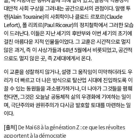
대안적 사회 구상을 그려내는 공간으로서의 관점이다
.
알랭 투
렌
(Alain Touraine)
의 사회학이나 클로드 르포르
(Claude
Lefort),
폴 리쾨르
(Paul Ricœur)
의 정치철학에서 그러한 모습
이 드러난다
.
이들은 지난 세기의 후반부와 이번 세기의 초기에
걸친 아름다운 지적 인물들이었다
.
그 교훈은 시간적으로 멀지
않은 과거
,
즉 이 사상가들과
68
년
5
월에서 비롯되었고
,
공간적
으로도 멀지 않은 곳
,
즉
Z
세대에게서 온다
.
이 교훈을 성찰하지 않거나
,
설령 그 움직임이 미약하더라도 우
리가 더 빠르고 더 나은 방식으로 탈산업 시대에 진입하도록 이
끌 수 있는 동원들을 과소평가하거나
,
더 나아가 그것들을 폄훼
한다면
,
그것은 오늘날 공동체적 삶의 우경화에 기여하는 일이
며
,
극단주의와 권위주의가 다시금 발호할 토대를 마련하는 일
이다
.
[
출처
]
De Mai 68 à la génération Z : ce que les révoltes
apportent à la démocratie