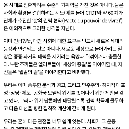
운 시대로 전환하려는 수준의 기획력을 가진 것은 아니다
.
물론
사회와 환경을 결합하려는 시도(예를 들어
CFDT
와 약
60
여 개
단체가 추진한
‘
삶의 권력 협약
(Pacte du pouvoir de vivre)’)
은 예외적으로 그러한 성격을 지닌다
.
이미 언급했듯
,
대안 사회에 대한 요구는 반드시 새로운 세대의
등장과 연결되는 것은 아니다
.
새로운 세상으로 들어가려는 열
망은 종종 과거의 매력을 지키려는 욕망과 뒤섞이거나 충돌한
다
.
노란 조끼들은 엘리트들이
‘
세상의 종말
’
을 이야기할 때
,
자
신들은
‘
월말의 끝
’
을 이야기한다고 비판했다
.
우리는 이미 풍부한 분석과 경고
,
그리고 민주주의
·
정치적 대표
성
·
정당
·
제도
·
공화국 모델의 위기를 벗어나기 위한 제안을 갖
고 있다
.
그러나 위기 담론에만 매달릴수록 권력 획득에 몰두하
고 다음 대선을 향한 집착적 계산에 갇히게 된다
.
우리는 흔히 다른 관점을 너무 쉽게 잊는다
.
사회가 그 운동
들
,
즉 저항하는 행위자들에 의해 살아 있고
,
갈등적 역동성이