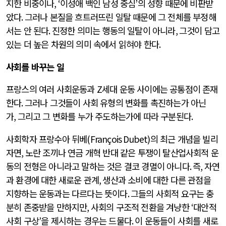
지한 비중이나
, ‘
이성애 백인 남성 중심
’
의 성향 때문에 비판받
았다
.
그러나 본질을 흐트러뜨린 일탈 때문에 그 전체를 부정해
서는 안 된다
.
진정한 의미는 행동의 일탈이 아니라
,
그것이 담고
있는 더 높은 차원의 의미 속에서 읽혀야 한다
.
사회를 바꾸는 일
프랑스의 여러 사회운동과
Z
세대 운동 사이에는 공통점이 존재
한다
.
그러나 그것들이 사회 유형의 변화를 촉진하는가 아닌
가
,
그리고 그 변화를 누가 주도하는가에 따라 구분된다
.
사회학자 프랑수아 뒤베
(François Dubet)
의 최근 개념을 빌리
자면
,
노란 조끼나 연금 개혁 반대 같은 투쟁이 탈산업사회적 운
동의 전형은 아니라고 말하는 것은 결코 경멸이 아니다
.
즉
,
자연
과 환경에 대한 새로운 관계
,
생산과 소비에 대한 다른 관점을
지향하는 운동과는 다르다는 뜻이다
.
그들의 사회적 요구는 충
분히 존중받을 만하지만
,
사회의 구조적 전환을 겨냥한
‘
대안적
사회 구상
’
을 제시하는 경우는 드물다
.
이 운동들이 사회를 새로