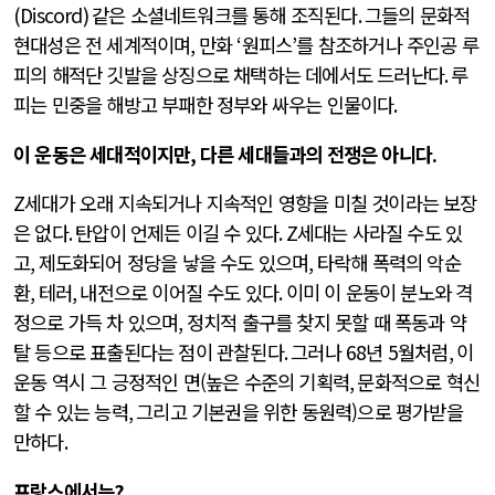
(Discord)
같은 소셜네트워크를 통해 조직된다
.
그들의 문화적
현대성은 전 세계적이며
,
만화
‘
원피스
’
를 참조하거나 주인공 루
피의 해적단 깃발을 상징으로 채택하는 데에서도 드러난다
.
루
피는 민중을 해방고 부패한 정부와 싸우는 인물이다
.
이 운동은 세대적이지만
,
다른 세대들과의 전쟁은 아니다
.
Z
세대가 오래 지속되거나 지속적인 영향을 미칠 것이라는 보장
은 없다
.
탄압이 언제든 이길 수 있다
. Z
세대는 사라질 수도 있
고
,
제도화되어 정당을 낳을 수도 있으며
,
타락해 폭력의 악순
환
,
테러
,
내전으로 이어질 수도 있다
.
이미 이 운동이 분노와 격
정으로 가득 차 있으며
,
정치적 출구를 찾지 못할 때 폭동과 약
탈 등으로 표출된다는 점이 관찰된다
.
그러나
68
년
5
월처럼
,
이
운동 역시 그 긍정적인 면(높은 수준의 기획력
,
문화적으로 혁신
할 수 있는 능력
,
그리고 기본권을 위한 동원력)으로 평가받을
만하다
.
프랑스에서는
?