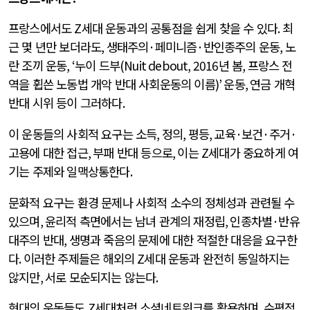
프랑스에서도
Z
세대 운동과의 공통점을 쉽게 찾을 수 있다
.
최
근 몇 년만 보더라도
,
생태주의
·
페미니즘
·
반인종주의 운동
,
노
란 조끼 운동
, ‘
누이 드부
(Nuit debout, 2016
년 봄
,
프랑스 전
역을 휩쓴 노동법 개악 반대 사회운동의 이름
)’
운동
,
연금 개혁
반대 시위 등이 그러하다
.
이 운동들의 사회적 요구는 소득
,
정의
,
평등
,
교육
·
보건
·
주거
·
고용에 대한 접근
,
부패 반대 등으로
,
이는
Z
세대가 중요하게 여
기는 주제와 일맥상통한다
.
문화적 요구는 환경 문제나 사회적 소수의 정체성과 관련될 수
있으며
,
윤리적 측면에서는 남녀 관계의 재정립
,
인종차별
·
반유
대주의 반대
,
생명과 죽음의 문제에 대한 적절한 대응을 요구한
다
.
이러한 주제들은 해외의
Z
세대 운동과 완전히 동일하지는
않지만
,
서로 모순되지는 않는다
.
현대의 운동들도
Z
세대처럼 소셜네트워크를 활용하며
,
수평적