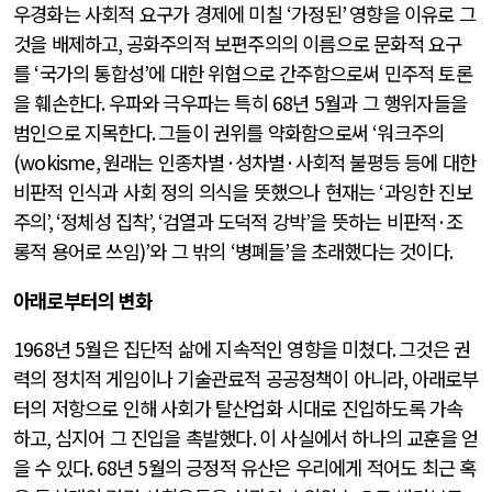
우경화는 사회적 요구가 경제에 미칠
‘
가정된
’
영향을 이유로 그
것을 배제하고
,
공화주의적 보편주의의 이름으로 문화적 요구
를
‘
국가의 통합성
’
에 대한 위협으로 간주함으로써 민주적 토론
을 훼손한다
.
우파와 극우파는 특히
68
년
5
월과 그 행위자들을
범인으로 지목한다
.
그들이 권위를 약화함으로써
‘
워크주의
(wokisme,
원래는 인종차별
·
성차별
·
사회적 불평등 등에 대한
비판적 인식과 사회 정의 의식을 뜻했으나 현재는
‘
과잉한 진보
주의
’, ‘
정체성 집착
’, ‘
검열과 도덕적 강박
’
을 뜻하는 비판적
·
조
롱적 용어로 쓰임
)’
와 그 밖의
‘
병폐들
’
을 초래했다는 것이다
.
아래로부터의 변화
1968
년
5
월은 집단적 삶에 지속적인 영향을 미쳤다
.
그것은 권
력의 정치적 게임이나 기술관료적 공공정책이 아니라
,
아래로부
터의 저항으로 인해 사회가 탈산업화 시대로 진입하도록 가속
하고
,
심지어 그 진입을 촉발했다
.
이 사실에서 하나의 교훈을 얻
을 수 있다
. 68
년
5
월의 긍정적 유산은 우리에게 적어도 최근 혹