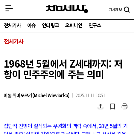
기사
제보
전체기사
이슈
인터링크
오피니언
연구소
전체기사
1968년 5월에서 Z세대까지: 저
항이 민주주의에 주는 의미
미셸 위비오르카(Michel Wieviorka)
2025.11.11 10:51
집단적 전망이 질식되는 우경화의 맥락 속에서
, 68
년
5
월의 기
억은 종종
‘
쇠퇴의 기원
’
으로 거론된다
.
그러나 그 유산은 깊은