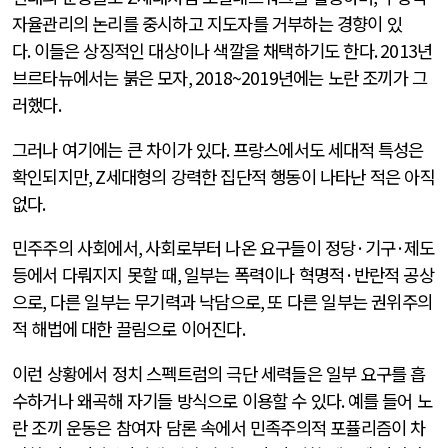
자율관리의 논리를 중시하고 지도자를 거부하는 경향이 있
다
.
이들은 상징적인 대상이나 색깔을 채택하기도 한다
. 2013
년
브르타뉴에서는 붉은 모자
, 2018~2019
년에는 노란 조끼가 그
러했다
.
그러나 여기에는 큰 차이가 있다
.
프랑스에서도 세대적 특성은
확인되지만
, Z
세대형의 강력한 집단적 행동이 나타난 적은 아직
없다
.
민주주의 사회에서
,
사회로부터 나온 요구들이 정당
·
기구
·
제도
등에서 다뤄지지 못할 때
,
일부는 폭력이나 혁명적
·
반란적 공상
으로
,
다른 일부는 무기력과 낙담으로
,
또 다른 일부는 권위주의
적 해법에 대한 끌림으로 이어진다
.
이런 상황에서 정치 스펙트럼의 극단 세력들은 일부 요구를 흡
수하거나 왜곡해 자기들 방식으로 이용할 수 있다
.
예를 들어 노
란 조끼 운동은 참여자 담론 속에서 민족주의적 포퓰리즘이 차