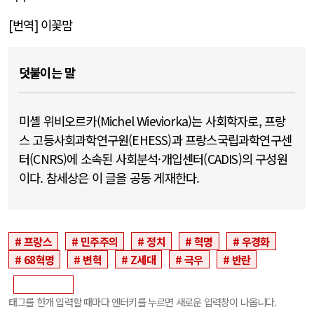
[
번역
]
이꽃맘
덧붙이는 말
미셸 위비오르카(Michel Wieviorka)는 사회학자로, 프랑
스 고등사회과학연구원(EHESS)과 프랑스국립과학연구센
터(CNRS)에 소속된 사회분석·개입센터(CADIS)의 구성원
이다. 참세상은 이 글을 공동 게재한다.
프랑스
민주주의
정치
혁명
우경화
68혁명
변혁
Z세대
극우
반란
태그를 한개 입력할 때마다 엔터키를 누르면 새로운 입력창이 나옵니다.