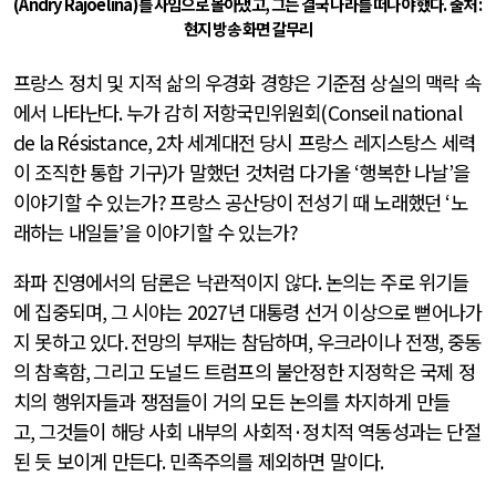
(Andry Rajoelina)를 사임으로 몰아냈고, 그는 결국 나라를 떠나야 했다. 출처 :
현지 방송 화면 갈무리
프랑스 정치 및 지적 삶의 우경화 경향은 기준점 상실의 맥락 속
에서 나타난다
.
누가 감히 저항국민위원회
(Conseil national
de la Résistance, 2
차 세계대전 당시 프랑스 레지스탕스 세력
이 조직한 통합 기구
)
가 말했던 것처럼 다가올
‘
행복한 나날
’
을
이야기할 수 있는가
?
프랑스 공산당이 전성기 때 노래했던
‘
노
래하는 내일들
’
을 이야기할 수 있는가
?
좌파 진영에서의 담론은 낙관적이지 않다
.
논의는 주로 위기들
에 집중되며
,
그 시야는
2027
년 대통령 선거 이상으로 뻗어나가
지 못하고 있다
.
전망의 부재는 참담하며
,
우크라이나 전쟁
,
중동
의 참혹함
,
그리고 도널드 트럼프의 불안정한 지정학은 국제 정
치의 행위자들과 쟁점들이 거의 모든 논의를 차지하게 만들
고
,
그것들이 해당 사회 내부의 사회적
·
정치적 역동성과는 단절
된 듯 보이게 만든다
.
민족주의를 제외하면 말이다
.