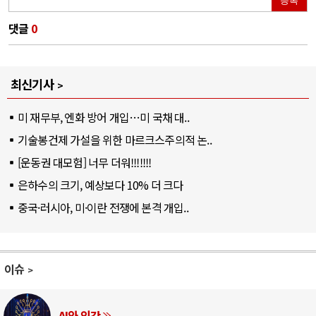
등록
댓글
0
최신기사
미 재무부, 엔화 방어 개입…미 국채 대..
기술봉건제 가설을 위한 마르크스주의적 논..
[운동권 대모험] 너무 더워!!!!!!!
은하수의 크기, 예상보다 10% 더 크다
중국·러시아, 미·이란 전쟁에 본격 개입..
이슈
인간
러시아