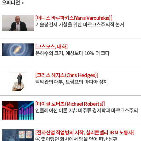
오피니언
[야니스 바루파키스(Yanis Varoufakis)]
기술봉건제 가설을 위한 마르크스주의적 논거
[코스모스, 대화]
은하수의 크기, 예상보다 10% 더 크다
[크리스 헤지스(Chris Hedges)]
백악관의 대부, 트럼프의 마피아 정치
[마이클 로버츠(Michael Roberts)]
인플레이션 이론 2부: 비주류 경제학과 마르크스주의
[전자산업 직업병의 시작, 실리콘밸리 IBM 노동자]
④ 좋아했던 회사에서 암을 얻어 떠난 남편