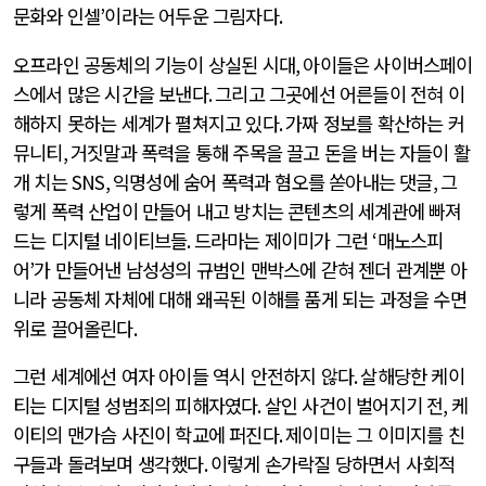
문화와 인셀
’
이라는 어두운 그림자다
.
오프라인 공동체의 기능이 상실된 시대
,
아이들은 사이버스페이
스에서 많은 시간을 보낸다
.
그리고 그곳에선 어른들이 전혀 이
해하지 못하는 세계가 펼쳐지고 있다
.
가짜 정보를 확산하는 커
뮤니티
,
거짓말과 폭력을 통해 주목을 끌고 돈을 버는 자들이 활
개 치는
SNS,
익명성에 숨어 폭력과 혐오를 쏟아내는 댓글
,
그
렇게 폭력 산업이 만들어 내고 방치는 콘텐츠의 세계관에 빠져
드는 디지털 네이티브들
.
드라마는 제이미가 그런
‘
매노스피
어
’
가 만들어낸 남성성의 규범인 맨박스에 갇혀 젠더 관계뿐 아
니라 공동체 자체에 대해 왜곡된 이해를 품게 되는 과정을 수면
위로 끌어올린다
.
그런 세계에선 여자 아이들 역시 안전하지 않다
.
살해당한 케이
티는 디지털 성범죄의 피해자였다
.
살인 사건이 벌어지기 전
,
케
이티의 맨가슴 사진이 학교에 퍼진다
.
제이미는 그 이미지를 친
구들과 돌려보며 생각했다
.
이렇게 손가락질 당하면서 사회적