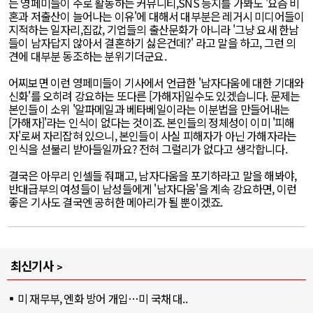
는 영페미들이 주로 활동하는 커뮤니티,SNS 등지를 가봐도 '요즘 비
혼과 저출산이 늘어나는 이유'에 대해서 대부분은 레거시 미디어들이
지적하는 일자리,집값, 기업들의 출산문화가 아니라 '그냥 요새 한남
들이 남자답지 않아서 결혼하기 싫은건데?' 라고 말을 하고, 그런 의
견에 대부분 동조하는 분위기더군요.
어찌보면 이런 영페미들이 기사에서 언급한 '남자다움에 대한 기대와
신화'를 오히려 강요하는 또다른 [가해자]일수도 있겠습니다. 문제는
본인들이 소위 '알파메일과 베타베일이라는 이분법을 만들어내는
[가해자]'라는 인식이 없다는 것이죠. 본인들의 정체성이 이미 '피해
자'로써 자리잡혀 있으니, 본인들이 사실 피해자가 아닌 가해자라는
인식을 섣불리 받아들일까요? 전혀 그럴리가 없다고 생각합니다.
결국은 아무리 인셀들 줘패고, 남자다움을 포기하라고 말을 해봐야,
반대급부의 여성들이 남성들에게 '남자다움'을 계속 강요하면, 이런
좋은 기사도 결국엔 공허한 메아리가 될 뿐이겠죠.
최신기사
미 재무부, 엔화 방어 개입…미 국채 대..