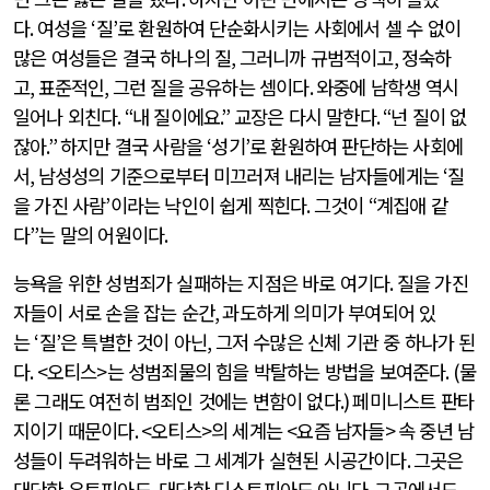
다
.
여성을
‘
질
’
로 환원하여 단순화시키는 사회에서 셀 수 없이
많은 여성들은 결국 하나의 질
,
그러니까 규범적이고
,
정숙하
고
,
표준적인
,
그런 질을 공유하는 셈이다
.
와중에 남학생 역시
일어나 외친다
. “
내 질이에요
.”
교장은 다시 말한다
. “
넌 질이 없
잖아
.”
하지만 결국 사람을
‘
성기
’
로 환원하여 판단하는 사회에
서
,
남성성의 기준으로부터 미끄러져 내리는 남자들에게는
‘
질
을 가진 사람
’
이라는 낙인이 쉽게 찍힌다
.
그것이
“
계집애 같
다
”
는 말의 어원이다
.
능욕을 위한 성범죄가 실패하는 지점은 바로 여기다
.
질을 가진
자들이 서로 손을 잡는 순간
,
과도하게 의미가 부여되어 있
는
‘
질
’
은 특별한 것이 아닌
,
그저 수많은 신체 기관 중 하나가 된
다
. <
오티스
>
는 성범죄물의 힘을 박탈하는 방법을 보여준다
. (
물
론 그래도 여전히 범죄인 것에는 변함이 없다
.)
페미니스트 판타
지이기 때문이다
. <
오티스
>
의 세계는
<
요즘 남자들
>
속 중년 남
성들이 두려워하는 바로 그 세계가 실현된 시공간이다
.
그곳은
대단한 유토피아도
,
대단한 디스토피아도 아니다
.
그곳에서도