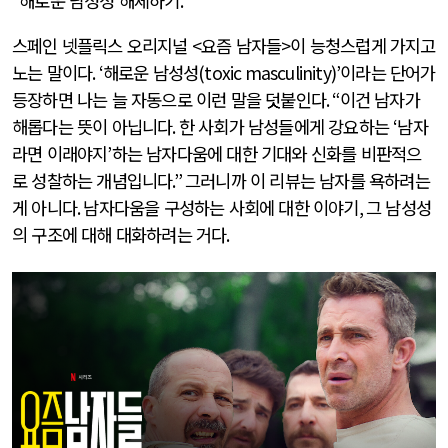
“
해로운 남성성 해체하기
.”
스페인 넷플릭스 오리지널
<
요즘 남자들
>
이 능청스럽게 가지고
노는 말이다
. ‘
해로운 남성성
(toxic masculinity)’
이라는 단어가
등장하면 나는 늘 자동으로 이런 말을 덧붙인다
. “
이건 남자가
해롭다는 뜻이 아닙니다
.
한 사회가 남성들에게 강요하는
‘
남자
라면 이래야지
’
하는 남자다움에 대한 기대와 신화를 비판적으
로 성찰하는 개념입니다
.”
그러니까 이 리뷰는 남자를 욕하려는
게 아니다
.
남자다움을 구성하는 사회에 대한 이야기
,
그 남성성
의 구조에 대해 대화하려는 거다
.