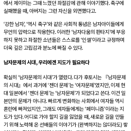
에서 제이미는 그때 느꼈던 좌절감에 관해 이야기했다
.
축구에
실패했을 때
,
아버지는 그런 자신을 외면했다고
.
‘
강한 남자
’, ‘
역시 축구
’
와 같은 사회적 통념은 남자아이들에게
무언의 압력으로 작용한다
.
이러한
‘
남자다움의 판타지
’
에 부응
하지 못하고 좌절한 소년들은 스스로를
‘
인셀
’
이라고 규정하며
더욱 깊은 고립감과 분노에 빠질 수 있다
.
남자문제의 시대
,
우리에겐 지도가 필요하다
확실히
‘
남자문제의 시대
’
가 열렸다
.
다가 후토시는 『남자문제
의 시대』에서 과거에
‘
젠더 문제
’
는
‘
여자문제
’
였지만
,
이제 현
대 일본에서
‘
젠더 문제
’
는
‘
남자문제
’
가 되었다고 쓴다
.
이건 일
본만의 문제가 아니다
.
빠르게 변화하는 사회에서 여자들 역시
혼란에 빠져있지만
,
그래도 여자들에게는
‘
페미니즘
’
이라는 지
도가 있다
.
어디로 가야 할지 길을 잃었을 때
,
새로운 길을 만들
기 위해 노력해 온 선배들의 이야기가
(
완벽하지는 않더라도
)
쌓