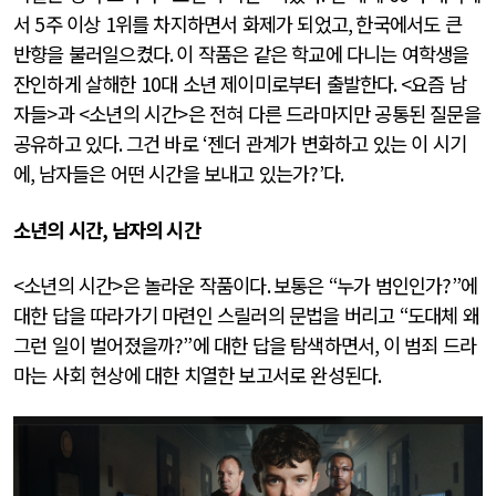
서
5
주 이상
1
위를 차지하면서 화제가 되었고
,
한국에서도 큰
반향을 불러일으켰다
.
이 작품은 같은 학교에 다니는 여학생을
잔인하게 살해한
10
대 소년 제이미로부터 출발한다
. <
요즘 남
자들
>
과
<
소년의 시간
>
은 전혀 다른 드라마지만 공통된 질문을
공유하고 있다
.
그건 바로
‘
젠더 관계가 변화하고 있는 이 시기
에
,
남자들은 어떤 시간을 보내고 있는가
?’
다
.
소년의 시간
,
남자의 시간
<
소년의 시간
>
은 놀라운 작품이다
.
보통은
“
누가 범인인가
?”
에
대한 답을 따라가기 마련인 스릴러의 문법을 버리고
“
도대체 왜
그런 일이 벌어졌을까
?”
에 대한 답을 탐색하면서
,
이 범죄 드라
마는 사회 현상에 대한 치열한 보고서로 완성된다
.