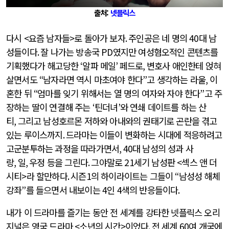
출처:
넷플릭스
다시
<
요즘 남자들
>
로 돌아가 보자
.
주인공은 네 명의
40
대 남
성들이다
.
잘 나가는 방송국
PD
였지만 여성혐오적인 콘텐츠를
기획했다가 해고당한
‘
알파 메일
’
페드로
,
변호사 애인한테 얹혀
살면서도
“
남자라면 역시 마초여야 한다
”
고 생각하는 라울
,
이
혼한 뒤
“
엄마를 잊기 위해서는 열 명의 여자와 자야 한다
”
고 주
장하는 딸이 연결해 주는
‘
틴더녀
’
와 연쇄 데이트를 하는 산
티
,
그리고 남성호르몬 저하와 아내와의 권태기로 곤란을 겪고
있는 루이스까지
.
드라마는 이들이 변화하는 시대에 적응하려고
고군분투하는 과정을 따라가면서
, 40
대 남성의 성과 사
랑
,
일
,
우정 등을 그린다
.
그야말로
21
세기 남성판
<
섹스 앤 더
시티
>
라 할만하다
.
시즌
1
의 하이라이트는 그들이
“
남성성 해체
강좌
”
를 들으면서 내보이는
4
인
4
색의 반응들이다
.
내가 이 드라마를 즐기는 동안 전 세계를 강타한 넷플릭스 오리
지널은 영국 드라마
<
소년의 시간
>
이었다
.
전 세계
60
여 개국에