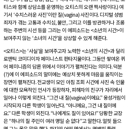
티스와 함께 상담소를 운영하는 오티스의 오랜 짝사랑이다
.)
여
기서
‘
수치스러운 사진
’
이란 질
(vagina)
사진이다
.
디지털 성범
죄자가 겪는 고통과 수치심
,
불안
,
그리고 이를 방관하거나 조롱
하는 주변의 시선 등을 그리는 이 에피소드는
<
소년의 시간
>
이
보여주지 않는
‘
소녀의 시간
’
을 상상할 수 있게 해준다
.
<
오티스
>
는
‘
사실
’
을 보여주고자 노력한
<
소년의 시간
>
과 달리
로맨틱 코미디이자 페미니스트 판타지물이다
.
그동안 쌓여온 퀴
어 페미니즘의 담론 위에서 이야기가 펼쳐진다는 의미다
.
덕분
(?)
에 이 에피소드의 말미에는 예상치 못하게 마음을 움직이는
장면이 펼쳐진다
.
전교생이 모인 아침 조회 시간에 사진 속 인물
에 대한 모욕적인 언사가 등장하자
,
피해자의 친구가 자리에서
일어나 이렇게 외친다
. “
그건 내 질
(vagina)
이에요
.”
웅성거림이
시작되자 다른 학생이 일어난다
. “
아니에요
,
그건 내 질이에
요
.”
다른 학생이 외친다
. “
나에게도 질이 있어요
!”
당황한 교장
은
“
하나의 질 주인이 여러 명일 순 없다
”
고 말한다
.
얼핏 들으
면 그는 옳은 말을 했다
.
하지만 어떤 면에서는 명백히 틀렸