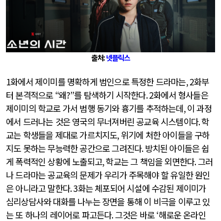
출처:
넷플릭
스
1
화에서 제이미를 명확하게 범인으로 특정한 드라마는
, 2
화부
터 본격적으로
“
왜
?”
를 탐색하기 시작한다
. 2
화에서 형사들은
제이미의 학교로 가서 범행 동기와 흉기를 추적하는데
,
이 과정
에서 드러나는 것은 영국의 무너져버린 공교육 시스템이다
.
학
교는 학생들을 제대로 가르치지도
,
위기에 처한 아이들을 구하
지도 못하는 무능력한 공간으로 그려진다
.
방치된 아이들은 쉽
게 폭력적인 상황에 노출되고
,
학교는 그 책임을 외면한다
.
그러
나 드라마는 공교육의 문제가 우리가 주목해야 할 유일한 원인
은 아니라고 말한다
. 3
화는 체포되어 시설에 수감된 제이미가
심리상담사와 대화를 나누는 장면을 통해 이 비극을 이루고 있
는 또 하나의 레이어로 파고든다
.
그것은 바로
‘
해로운 온라인