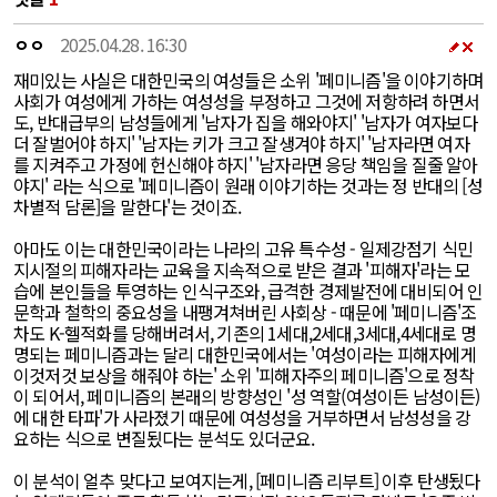
ㅇㅇ
2025.04.28. 16:30
재미있는 사실은 대한민국의 여성들은 소위 '페미니즘'을 이야기하며
사회가 여성에게 가하는 여성성을 부정하고 그것에 저항하려 하면서
도, 반대급부의 남성들에게 '남자가 집을 해와야지' '남자가 여자보다
더 잘벌어야 하지' '남자는 키가 크고 잘생겨야 하지' '남자라면 여자
를 지켜주고 가정에 헌신해야 하지' '남자라면 응당 책임을 질줄 알아
야지' 라는 식으로 '페미니즘이 원래 이야기하는 것과는 정 반대의 [성
차별적 담론]을 말한다'는 것이죠.
아마도 이는 대한민국이라는 나라의 고유 특수성 - 일제강점기 식민
지시절의 피해자라는 교육을 지속적으로 받은 결과 '피해자'라는 모
습에 본인들을 투영하는 인식구조와, 급격한 경제발전에 대비되어 인
문학과 철학의 중요성을 내팽겨쳐버린 사회상 - 때문에 '페미니즘'조
차도 K-헬적화를 당해버려서, 기존의 1세대,2세대,3세대,4세대로 명
명되는 페미니즘과는 달리 대한민국에서는 '여성이라는 피해자에게
이것저것 보상을 해줘야 하는' 소위 '피해자주의 페미니즘'으로 정착
이 되어서, 페미니즘의 본래의 방향성인 '성 역할(여성이든 남성이든)
에 대한 타파'가 사라졌기 때문에 여성성을 거부하면서 남성성을 강
요하는 식으로 변질됬다는 분석도 있더군요.
이 분석이 얼추 맞다고 보여지는게, [페미니즘 리부트] 이후 탄생됬다