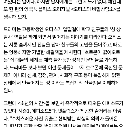
여있다는 말이다
.
하지만 남자에게는 그런 지도가 없다
.
예컨대
또 한 편의 영국 넷플릭스 오리지널
<
오티스의 비밀상담소
>
를
생각해 보자
.
드라마는 고등학생인 오티스가 얼떨결에 학교 친구들의
‘
성 상
담사
’
역할을 하게 되면서 벌어지는 이야기를 따라간다
.
오티스
는 서툰 솜씨지만 진심을 담아 친구들의 고민을 들어주고
,
때로
는 엉뚱하지만 기발한 해결책을 제시한다
. ‘
호르몬이 끓어오르
는
’
십 대들의 세계는 예측 불가능한 성적인 문제들로 가득하
다
.
드라마를 보다 보면 이런 문제들이 그저 호르몬에 국한된 문
제가 아니라 신체
,
감정
,
관계
,
사회적 구조 등이 복잡하게 얽힌
상태에서 만들어지는
‘
성
’
이라는 복잡계의 산물임을 이해하게
된다
.
그런데
<
소년의 시간
>
을 보면서 즉각적으로 떠오른 에피소드가
있었다
.
시즌
1,
에피소드
5
다
.
넷플릭스가 제공한 줄거리는 이렇
다
. “
수치스러운 사진 유출로 협박받는 학생의 의뢰가 들어온
다
.
한시가 급한 상황
,
범인 추적에 나서는 메이브
.” (
메이브는 오