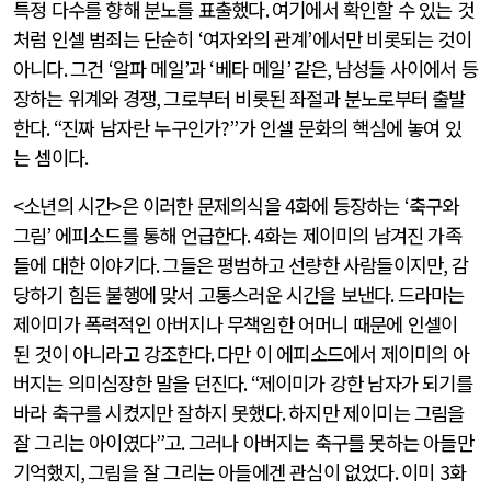
특정 다수를 향해 분노를 표출했다
.
여기에서 확인할 수 있는 것
처럼 인셀 범죄는 단순히
‘
여자와의 관계
’
에서만 비롯되는 것이
아니다
.
그건
‘
알파 메일
’
과
‘
베타 메일
’
같은
,
남성들 사이에서 등
장하는 위계와 경쟁
,
그로부터 비롯된 좌절과 분노로부터 출발
한다
. “
진짜 남자란 누구인가
?”
가 인셀 문화의 핵심에 놓여 있
는 셈이다
.
<
소년의 시간
>
은 이러한 문제의식을
4
화에 등장하는
‘
축구와
그림
’
에피소드를 통해 언급한다
. 4
화는 제이미의 남겨진 가족
들에 대한 이야기다
.
그들은 평범하고 선량한 사람들이지만
,
감
당하기 힘든 불행에 맞서 고통스러운 시간을 보낸다
.
드라마는
제이미가 폭력적인 아버지나 무책임한 어머니 때문에 인셀이
된 것이 아니라고 강조한다
.
다만 이 에피소드에서 제이미의 아
버지는 의미심장한 말을 던진다
. “
제이미가 강한 남자가 되기를
바라 축구를 시켰지만 잘하지 못했다
.
하지만 제이미는 그림을
잘 그리는 아이였다
”
고
.
그러나 아버지는 축구를 못하는 아들만
기억했지
,
그림을 잘 그리는 아들에겐 관심이 없었다
.
이미
3
화