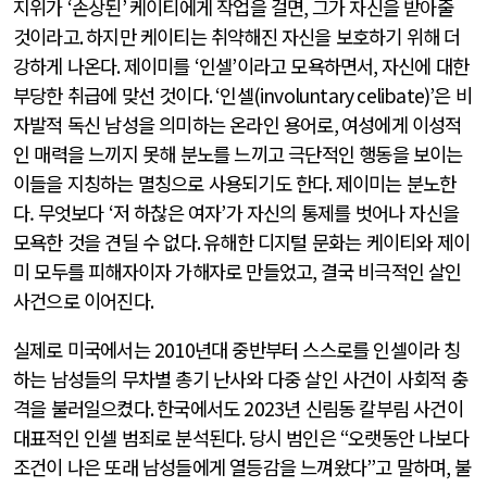
지위가
‘
손상된
’
케이티에게 작업을 걸면
,
그가 자신을 받아줄
것이라고
.
하지만 케이티는 취약해진 자신을 보호하기 위해 더
강하게 나온다
.
제이미를
‘
인셀
’
이라고 모욕하면서
,
자신에 대한
부당한 취급에 맞선 것이다
. ‘
인셀
(involuntary celibate)’
은 비
자발적 독신 남성을 의미하는 온라인 용어로
,
여성에게 이성적
인 매력을 느끼지 못해 분노를 느끼고 극단적인 행동을 보이는
이들을 지칭하는 멸칭으로 사용되기도 한다
.
제이미는 분노한
다.
무엇보다
‘
저 하찮은 여자
’
가 자신의 통제를 벗어나 자신을
모욕한 것을 견딜 수 없다
.
유해한 디지털 문화는 케이티와 제이
미 모두를 피해자이자 가해자로 만들었고
,
결국 비극적인 살인
사건으로 이어진다
.
실제로 미국에서는
2010
년대 중반부터 스스로를 인셀이라 칭
하는 남성들의 무차별 총기 난사와 다중 살인 사건이 사회적 충
격을 불러일으켰다
.
한국에서도
2023
년 신림동 칼부림 사건이
대표적인 인셀 범죄로 분석된다
.
당시 범인은
“
오랫동안 나보다
조건이 나은 또래 남성들에게 열등감을 느껴왔다
”
고 말하며
,
불