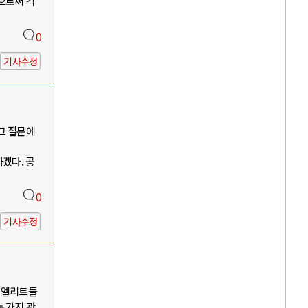
으로써 각
0
기사수정
그 질문에
』
하겠다. 공
0
기사수정
구 엘리트들
 가지 관