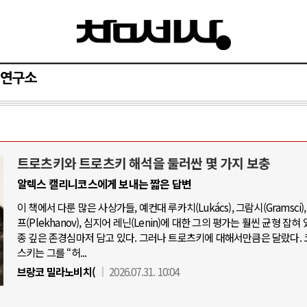
연구소
트로츠키와 트로츠키 해석을 둘러싼 몇 가지 보충
와 인간
러시아-우크라이나 전쟁
알렉스 캘리니코스에게 보내는 짧은 답변
이 책에서 다룬 많은 사상가들, 예컨대 루카치(Lukács), 그람시(Gramsci
공세로 글로벌 토큰 시..
전쟁의 추상화: 우크라이나, 대리전의 
프(Plekhanov), 심지어 레닌(Lenin)에 대한 그의 평가는 훨씬 균형 잡혀 
 놓고 미국 진보진영 ..
EU·우크라이나 드론 협력 직후, 러시
종 깊은 존경심마저 담고 있다. 그러나 트로츠키에 대해서만큼은 달랐다.
스키는 그를 “허...
반대 투쟁은 새로운 글로..
나토, 우크라 군사지원 2027년까지 공
브랑코 밀라노비치(
2026.07.31. 10:04
비용: 데이터센터 확산..
우크라이나, 덴마크, 에스토니아, 네
국 민주주의를 잠식하고 ..
러·우크라, 대규모 공습 주고받아…민간