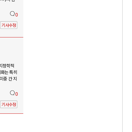
0
기사수정
 지정학적
계화는 특히
미중 간 지
0
기사수정