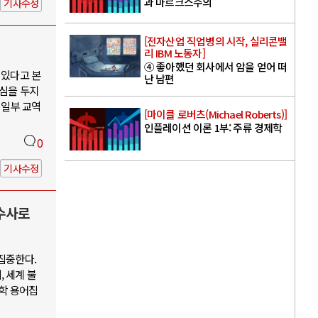
과 마르크스주의
기사수정
[전자산업 직업병의 시작, 실리콘밸
리 IBM 노동자]
④ 좋아했던 회사에서 암을 얻어 떠
 있다고 본
난 남편
관심을 두지
 일부 교역
[마이클 로버츠(Michael Roberts)]
인플레이션 이론 1부: 주류 경제학
0
기사수정
 수사로
집중한다.
 세계 불
제학 용어집