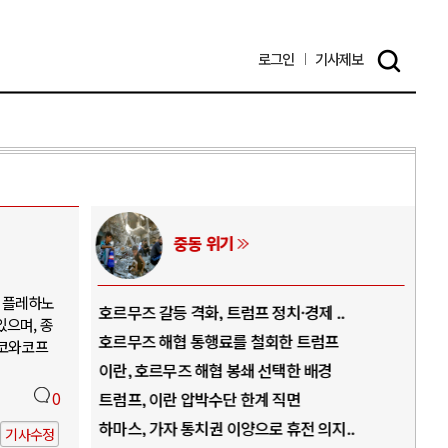
로그인
기사
제보
중동 위기
), 플레하노
역..
호르무즈 갈등 격화, 트럼프 정치·경제 ..
중국
있으며, 종
아..
호르무즈 해협 통행료를 철회한 트럼프
AI
 코와코프
..
이란, 호르무즈 해협 봉쇄 선택한 배경
AI
덜란..
0
트럼프, 이란 압박수단 한계 직면
AI
 ..
하마스, 가자 통치권 이양으로 휴전 의지..
AI
기사수정