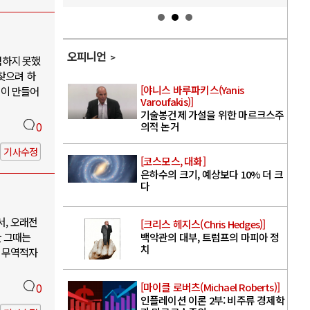
오피니언
험하지 못했
찾으려 하
[야니스 바루파키스(Yanis
것이 만들어
Varoufakis)]
기술봉건제 가설을 위한 마르크스주
0
의적 논거
기사수정
[코스모스, 대화]
은하수의 크기, 예상보다 10% 더 크
다
서, 오래전
[크리스 헤지스(Chris Hedges)]
만 그때는
백악관의 대부, 트럼프의 마피아 정
치
 무역적자
[마이클 로버츠(Michael Roberts)]
0
인플레이션 이론 2부: 비주류 경제학