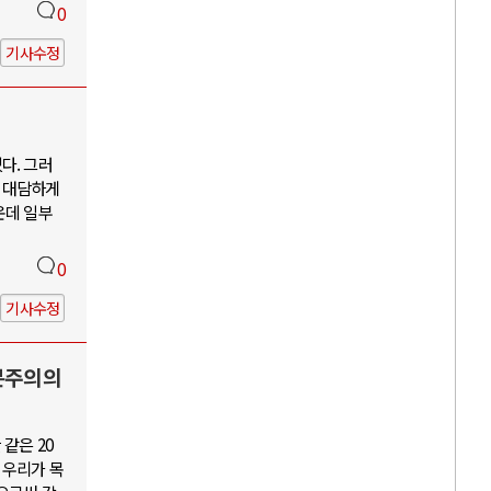
0
기사수정
다. 그러
 대담하게
운데 일부
0
기사수정
본주의의
같은 20
 우리가 목