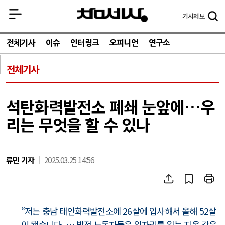
기사
제보
전체기사
이슈
인터링크
오피니언
연구소
전체기사
석탄화력발전소 폐쇄 눈앞에…우
리는 무엇을 할 수 있나
류민 기자
2025.03.25 14:56
“저는 충남 태안화력발전소에 26살에 입사해서 올해 52살
이 됐습니다. … 발전 노동자들은 일자리를 잃는 지옥 같은