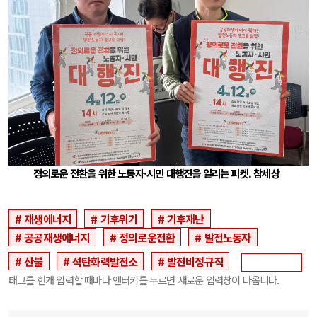
정의로운 전환을 위한 노동자·시민 대행진을 알리는 피켓. 참세상
재생에너지
기후위기
기후재난
공공재생에너지
정의로운전환
발전노동자
산불
석탄화력발전소
발전비정규직
태그를 한개 입력할 때마다 엔터키를 누르면 새로운 입력창이 나옵니다.