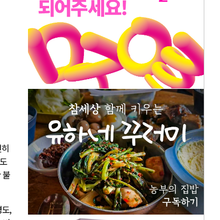
전히
강도
 불
도,