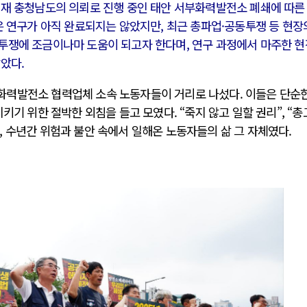
현재 충청남도의 의뢰로 진행 중인 태안 서부화력발전소 폐쇄에 따른
은 연구가 아직 완료되지는 않았지만, 최근 총파업·공동투쟁 등 현장
투쟁에 조금이나마 도움이 되고자 한다며, 연구 과정에서 마주한 현
담았다.
러시아-우크라이나 전쟁
 태안화력발전소 협력업체 소속 노동자들이 거리로 나섰다. 이들은 단순
키기 위한 절박한 외침을 들고 모였다. “죽지 않고 일할 권리”, “
시..
전쟁의 추상화: 우크라이나, 대리전의 역..
 수년간 위험과 불안 속에서 일해온 노동자들의 삶 그 자체였다.
영 ..
EU·우크라이나 드론 협력 직후, 러시아..
 글로..
나토, 우크라 군사지원 2027년까지 공..
확산..
우크라이나, 덴마크, 에스토니아, 네덜란..
하고 ..
러·우크라, 대규모 공습 주고받아…민간 ..