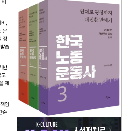
 비
비,
는 문
적 정
 받습
 기반
않고
을 제
 책임
단순