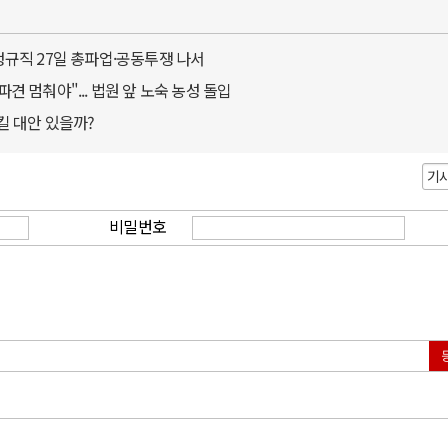
정규직 27일 총파업·공동투쟁 나서
 멈춰야"... 법원 앞 노숙 농성 돌입
킬 대안 있을까?
기
비밀번호