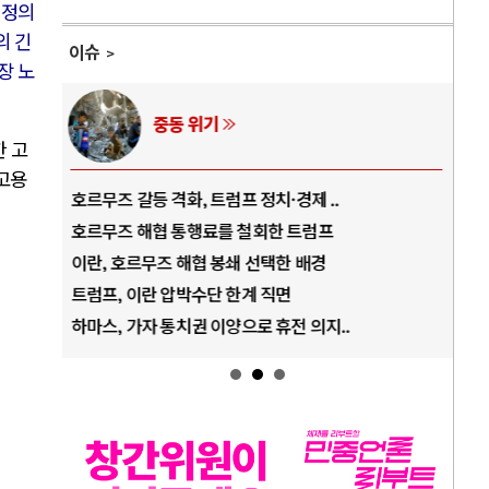
 정의
의 긴
이슈
장 노
중동 위기
한 고
총고용
호르무즈 갈등 격화, 트럼프 정치·경제 ..
중국
호르무즈 해협 통행료를 철회한 트럼프
AI
이란, 호르무즈 해협 봉쇄 선택한 배경
AI
트럼프, 이란 압박수단 한계 직면
AI
하마스, 가자 통치권 이양으로 휴전 의지..
AI