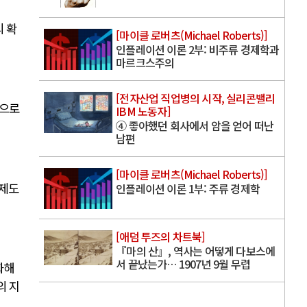
리 확
[마이클 로버츠(Michael Roberts)]
인플레이션 이론 2부: 비주류 경제학과
마르크스주의
[전자산업 직업병의 시작, 실리콘밸리
업으로
IBM 노동자]
④ 좋아했던 회사에서 암을 얻어 떠난
남편
[마이클 로버츠(Michael Roberts)]
 제도
인플레이션 이론 1부: 주류 경제학
[애덤 투즈의 차트북]
『마의 산』, 역사는 어떻게 다보스에
서 끝났는가… 1907년 9월 무렵
화해
의 지