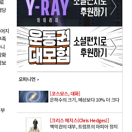
으로
정당
루어지
부족
습니
강화
확보
오피니언
[코스모스, 대화]
은하수의 크기, 예상보다 10% 더 크다
정부
[크리스 헤지스(Chris Hedges)]
백악관의 대부, 트럼프의 마피아 정치