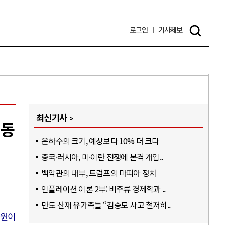
로그인
기사
제보
최신기사
노동
은하수의 크기, 예상보다 10% 더 크다
중국·러시아, 미·이란 전쟁에 본격 개입..
백악관의 대부, 트럼프의 마피아 정치
인플레이션 이론 2부: 비주류 경제학과 ..
만도 산재 유가족들 “김승모 사고 철저히..
위원이