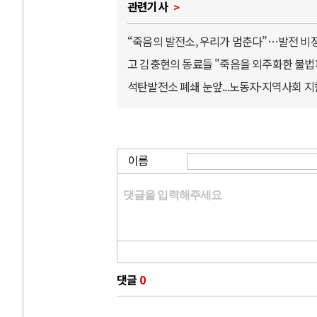
관련기사
“죽음의 발전소, 우리가 멈춘다”…발전 비
고 김충현의 동료들 "죽음을 외주화한 불법파견
석탄발전소 폐쇄 눈앞...노동자·지역사회 지
이름
댓글
0