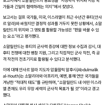
보고서에서 소말릴란드의 중요성을
“
지정학적 위치와 서방 국
가들과 긴밀히 협력하려는 의지
”
에서 찾았다
.
보고서는 걸프 국가들
,
미국
,
이스라엘이 최근 수년간 후티
(
안사
르 알라
)
와 싸웠지만 결정적 성과를 거두지 못한 상황에서
,
소말
릴란드의 위치와 그 영토를 활용할 가능성은
“
판을 바꿀 수 있
는 요소
”
라고 평가했다
.
소말릴란드는 후티의 군사력 증강에 대한 정보 수집과 감시
,
대
후티 전쟁에 대한 병참 지원
,
그리고 직접적인 군사 작전
,
즉 공
격 작전의 전초기지로 활용될 수 있다고 분석했다
.
이에 대해 안사르 알라 지도자 압둘말릭 알후시
(Abdulmalik
al-Houth)
는 소말리아와 아프리카
,
예멘
,
홍해 연안 국가들을
겨냥한
“
적대적 태도
”
를 규탄하며
, “
소말릴란드 내 어떤 이스라
엘 존재도 우리 무장 세력의 군사적 목표가 될 것
”
이라고 경고
했다
.