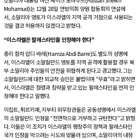
소말리아 대통령 하산 셰이크 모하무드
(Hassan Sheikh
Mohamud)
는
12
월
28
일 연방의회 양원 합동회의 연설에
서
,
소말리아 영토가 이스라엘의 지역 공격 거점으로 사용되는
것을 결코 허용하지 않겠다고 밝혔다
.
“
이스라엘은 팔레스타인을 인정해야 한다
”
총리 함자 압디 바레
(Hamza Abdi Barre)
도 별도의 성명에
서
,
이스라엘이 소말릴란드 영토를 지역 공격에 활용할 경우 북
부 소말리아 주민들의 안전을 위협하게 된다고 경고했다
.
그는
소말릴란드에 대한 외교적 승인은 불법이며
“
무효
”
라고 밝히면
서
,
이스라엘은 점령과 침략을 받고 있는 팔레스타인을 먼저 인
정해야 한다고 말했다
.
이집트
,
튀르키예
,
지부티 외무장관들은 공동성명에서 이스라엘
의 소말릴란드 인정을
“
전면적으로 거부하고 규탄한다
”
고 밝혔
다
.
이들은 이 조치가 이스라엘의 팽창주의 정책과 팔레스타인
국가 인정을 막으려는 시도와 맞물려 있으며
,
소말리아의 내정