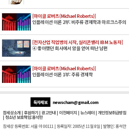
[마이클 로버츠(Michael Roberts)]
인플레이션 이론 2부: 비주류 경제학과 마르크스주의
[전자산업 직업병의 시작, 실리콘밸리 IBM 노동자]
④ 좋아했던 회사에서 암을 얻어 떠난 남편
[마이클 로버츠(Michael Roberts)]
인플레이션 이론 1부: 주류 경제학
독자제보
newscham@gmail.com
참세상소개
|
후원하기
|
광고안내
|
이전페이지
|
뉴스레터
|
개인정보취급방침
|
청소년 보호책임:홍석만
참세상 등록번호: 서울 아 00111 | 등록일자: 2005년 11월 8일 | 발행인: 홍석만