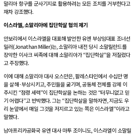
말리아 항구를 군사기지로 활용하려는 모든 조치를 거부한다고
재차 강조했다
.
이스라엘
,
소말리아에 집단학살 혐의 제기
안보리에서 이스라엘을 대표해 발언한 유엔 부상임대표 조너선
밀러
(Jonathan Miller)
는
,
소말리아 내전 당시 소말릴란드를
장악한 이사크 씨족에 대해 소말리아가
“
집단학살
”
을 저질렀다
고 주장했다
.
이에 대해 소말리아 대사 오스만은
,
팔레스타인에서 수십만 명
을 살해
·
부상시키고
,
주민들을 굶기며
,
공동체 전체를 강제 이
주시킨
“
점령 세력
”
이 집단학살을 논하는 것은
“
터무니없고 믿
기 어렵다
”
고 반박했다
.
그는
“
집단학살을 말하자면
,
지금도 우
리 눈앞에서 매일 그것을 저지르고 있는 쪽은 이스라엘
”
이라고
말했다
.
남아프리카공화국 유엔 대사 마투 조이니도
,
이스라엘이 소말릴