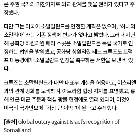
른 주권 국가와 마찬가지로 외교 관계를 맺을 권리가 있다고 주
장했다
.
다만 그는 미국이 소말릴란드를 인정할 계획은 없으며
, “
하나의
소말리아
”
라는 기존 정책에 변화가 없다고 밝혔다
.
그러나 지난
해 공화당 하원의원 페리 스콧은 소말릴란드를 독립 국가로 인
정하는 법안을 발의했고
,
공화당 상원의원 테드 크루즈도 트럼
프 대통령에게 소말릴란드 인정을 촉구하는 서한을 보낸 바 있
다
.
크루즈는 소말릴란드가 대만 대표부 개설을 허용하고
,
이스라엘
과의 관계 강화를 모색하며
,
아브라함 협정 지지를 표명했고
,
홍
해 인근 미군 주둔과 핵심 광물 협정에도 열려 있다며
,
이것이
미국의 국가안보에
“
가장 큰 이익
”
이 된다고 주장했다
.
[
출처
]
Global outcry against Israel’s recognition of
Somaliland