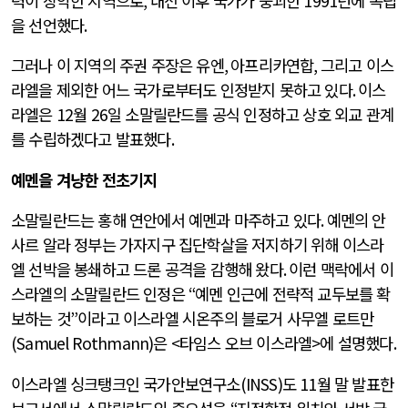
력이 장악한 지역으로
,
내전 이후 국가가 붕괴한
1991
년에 독립
을 선언했다
.
그러나 이 지역의 주권 주장은 유엔
,
아프리카연합
,
그리고 이스
라엘을 제외한 어느 국가로부터도 인정받지 못하고 있다
.
이스
라엘은
12
월
26
일 소말릴란드를 공식 인정하고 상호 외교 관계
를 수립하겠다고 발표했다
.
예멘을 겨냥한 전초기지
소말릴란드는 홍해 연안에서 예멘과 마주하고 있다
.
예멘의 안
사르 알라 정부는 가자지구 집단학살을 저지하기 위해 이스라
엘 선박을 봉쇄하고 드론 공격을 감행해 왔다
.
이런 맥락에서 이
스라엘의 소말릴란드 인정은
“
예멘 인근에 전략적 교두보를 확
보하는 것
”
이라고 이스라엘 시온주의 블로거 사무엘 로트만
(Samuel Rothmann)
은
<
타임스 오브 이스라엘
>
에 설명했다
.
이스라엘 싱크탱크인 국가안보연구소
(INSS)
도
11
월 말 발표한