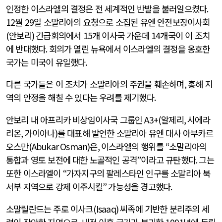
인정한 이스라엘의 결정은 전 세계적인 반발을 불러일으켰다
.
12
월
29
일 소말리아의 요청으로 소집된 유엔 안전보장이사회
(
안보리
)
긴급회의에서
15
개 이사국 가운데
14
개국이 이 조치
에 반대했다
.
회의가 열린 뉴욕에서 이스라엘의 결정을 옹호한
국가는 미국이 유일했다
.
다른 국가들은 이 조치가 소말리아의 주권을 훼손하며
,
홍해 지
역의 안정을 해칠 수 있다는 우려를 제기했다
.
안보리 내 아프리카 비상임이사국 그룹인
A3+(
알제리
,
시에라
리온
,
가이아나
)
를 대표해 발언한 소말리아 유엔 대사 아부카르
오스만
(Abukar Osman)
은
,
이스라엘의 행위를
“
소말리아의
통합과 영토 보전에 대한 노골적인 공격
”
이라고 규탄했다
.
그는
또한 이스라엘이
“
가자지구의 팔레스타인 인구를 소말리아 북
서부 지역으로 강제 이주시킬
”
가능성을 경고했다
.
소말릴란드는 주로 이사크
(Isaaq)
씨족에 기반한 분리주의 세