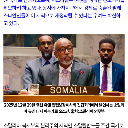
확보하려 하고 있다
.
동시에 가자지구에서 강제로 축출된 팔레
스타인인들이 이 지역으로 재정착될 수 있다는 우려도 확산하
고 있다
.
2025
년
12
월
29
일 열린 유엔 안전보장이사회 긴급회의에서 발언하는 소말리
아 유엔 대사 아부카르 오스만
.
출처
:
소말리아 외무부
소말리아 북서부의 분리주의 지역인 소말릴란드를 주권 국가로