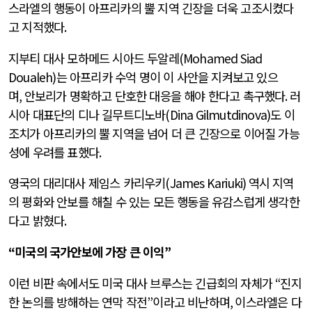
스라엘의 행동이 아프리카의 뿔 지역 긴장을 더욱 고조시켰다
고 지적했다
.
지부티 대사 모하메드 시아드 두알레
(Mohamed Siad
Doualeh)
는 아프리카 수억 명이 이 사안을 지켜보고 있으
며
,
안보리가 명확하고 단호한 대응을 해야 한다고 촉구했다
.
러
시아 대표단의 디나 길무트디노바
(Dina Gilmutdinova)
도 이
조치가 아프리카의 뿔 지역을 넘어 더 큰 긴장으로 이어질 가능
성에 우려를 표했다
.
영국의 대리대사 제임스 카리우키
(James Kariuki)
역시 지역
의 평화와 안보를 해칠 수 있는 모든 행동을 유감스럽게 생각한
다고 밝혔다
.
“
미국의 국가안보에 가장 큰 이익
”
이런 비판 속에서도 미국 대사 브루스는 긴급회의 자체가
“
진지
한 논의를 방해하는 연막 작전
”
이라고 비난하며
,
이스라엘은 다