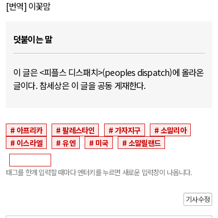
[
번역
]
이꽃맘
덧붙이는 말
이 글은 <피플스 디스패치>(peoples dispatch)에 올라온
글이다. 참세상은 이 글을 공동 게재한다.
아프리카
팔레스타인
가자지구
소말리아
이스라엘
유엔
미국
소말릴랜드
태그를 한개 입력할 때마다 엔터키를 누르면 새로운 입력창이 나옵니다.
기사수정