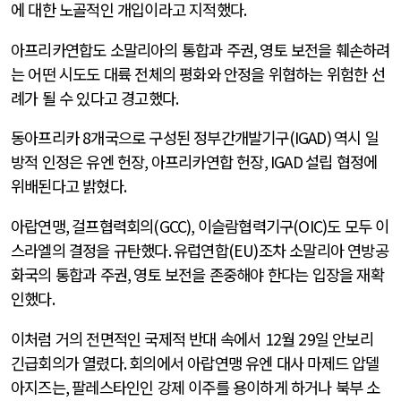
에 대한 노골적인 개입이라고 지적했다
.
아프리카연합도 소말리아의 통합과 주권
,
영토 보전을 훼손하려
는 어떤 시도도 대륙 전체의 평화와 안정을 위협하는 위험한 선
례가 될 수 있다고 경고했다
.
동아프리카
8
개국으로 구성된 정부간개발기구
(IGAD)
역시 일
방적 인정은 유엔 헌장
,
아프리카연합 헌장
, IGAD
설립 협정에
위배된다고 밝혔다
.
아랍연맹
,
걸프협력회의
(GCC),
이슬람협력기구
(OIC)
도 모두 이
스라엘의 결정을 규탄했다
.
유럽연합
(EU)
조차 소말리아 연방공
화국의 통합과 주권
,
영토 보전을 존중해야 한다는 입장을 재확
인했다
.
이처럼 거의 전면적인 국제적 반대 속에서
12
월
29
일 안보리
긴급회의가 열렸다
.
회의에서 아랍연맹 유엔 대사 마제드 압델
아지즈는
,
팔레스타인인 강제 이주를 용이하게 하거나 북부 소