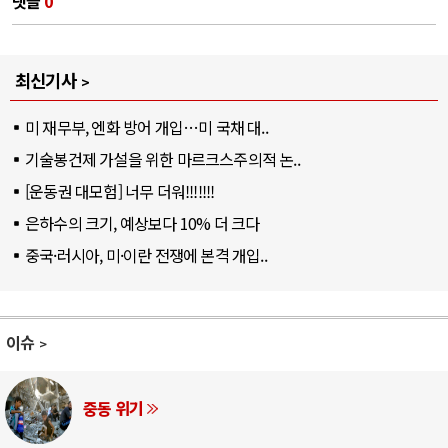
댓글
0
최신기사
미 재무부, 엔화 방어 개입…미 국채 대..
기술봉건제 가설을 위한 마르크스주의적 논..
[운동권 대모험] 너무 더워!!!!!!!
은하수의 크기, 예상보다 10% 더 크다
중국·러시아, 미·이란 전쟁에 본격 개입..
이슈
중동 위기