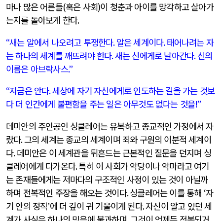
마나 많은 어른들
(
혹은 사회
)
이 청춘과 아이를 망각하고 살아가
는지를 돌아보게 한다
.
“
새는 알에서 나오려고 투쟁한다
.
알은 세계이다
.
태어나려는 자
는 하나의 세계를 깨뜨려야 한다
.
새는 신에게로 날아간다
.
신의
이름은 아브락사스
.”
“
지금은 안다
.
세상에 자기 자신에게로 인도하는 길을 가는 것보
다 더 인간에게 불편함을 주는 일은 아무것도 없다는 것을
!”
데미안의 주인공인 싱클레어는 유복하고 종교적인 가정에서 자
랐다
.
그의 세계는 종교의 세계이며 죄와 구원의 이분적 세계이
다
.
데미안은 이 세계관을 뒤흔드는 근본적인 질문을 던지며 싱
클레어에게 다가온다
.
특히 이 사회가 악당이나 악마라고 여기
는 존재들에게는 저마다의 구조적인 사정이 있는 것이 아닐까
하며 전복적인 주장을 해오는 것이다
.
싱클레어는 이를 통해
‘
자
기 안의 정직
’
에 더 깊이 귀 기울이게 된다
.
자신이 알고 있던 세
계가 사실은 하나의 믿음에 불과하며
,
그것이 언제든 전복되거