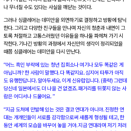
나 무너질 수도 있다는 사실을 깨닫는 것이다
.
그러나 싱클레어는 데미안을 외면하기로 결정하고 방황에 탐닉
한다
.
그리고 다양한 친구들을 만나며 자신의 청춘과 내면이 그
토록 처절하고 고통스러웠던 이유들을 하나둘 파헤쳐 가기 시
작한다
.
기나긴 방황의 과정에서 자신만의 생각이 정리되었을
때쯤 싱클레어는 데미안을 다시 만난다
.
“
어느 흑인 부락에 있는 청년 집회소나 여기나 모두 똑같은 게
아닙니까
?
한 사람이 말했다
.
다 똑같지요
.
심지어 타투가 아직
도 유행한답니다
.
알아두세요
.
이게 신유럽입니다
. (
중략
)
그런데
당신네 일본에서도 더 나을 건 없겠죠
.
패거리를 뒤쫓지 않는 사
람은 어디서나 드물어요
. ”
“
지금 도처에 만발해 있는 것은 결코 연대가 아니야
.
진정한 연
대는 개개인들이 서로를 감각함으로써 새롭게 형성될 테고
,
한
동안 세계의 모습을 바꾸어 놓을 거야
.
지금 연대라며 저기 저러