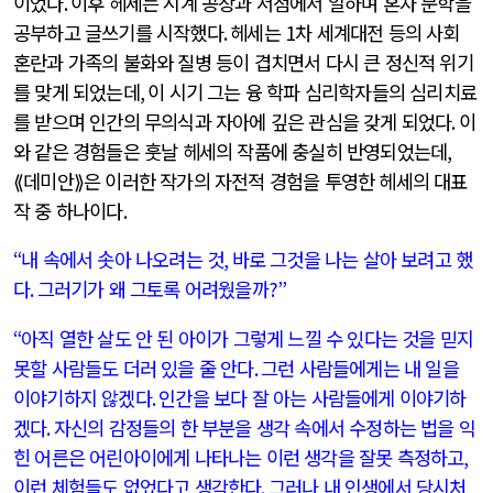
이었다
.
이후 헤세는 시계 공장과 서점에서 일하며 혼자 문학을
공부하고 글쓰기를 시작했다
.
헤세는
1
차 세계대전 등의 사회
혼란과 가족의 불화와 질병 등이 겹치면서 다시 큰 정신적 위기
를 맞게 되었는데
,
이 시기 그는 융 학파 심리학자들의 심리치료
를 받으며 인간의 무의식과 자아에 깊은 관심을 갖게 되었다
.
이
와 같은 경험들은 훗날 헤세의 작품에 충실히 반영되었는데
,
⟪
데미안⟫은 이러한 작가의 자전적 경험을 투영한 헤세의 대표
작 중 하나이다
.
“
내 속에서 솟아 나오려는 것
,
바로 그것을 나는 살아 보려고 했
다
.
그러기가 왜 그토록 어려웠을까
?”
“
아직 열한 살도 안 된 아이가 그렇게 느낄 수 있다는 것을 믿지
못할 사람들도 더러 있을 줄 안다
.
그런 사람들에게는 내 일을
이야기하지 않겠다
.
인간을 보다 잘 아는 사람들에게 이야기하
겠다
.
자신의 감정들의 한 부분을 생각 속에서 수정하는 법을 익
힌 어른은 어린아이에게 나타나는 이런 생각을 잘못 측정하고
,
이런 체험들도 없었다고 생각한다
.
그러나 내 인생에서 당시처