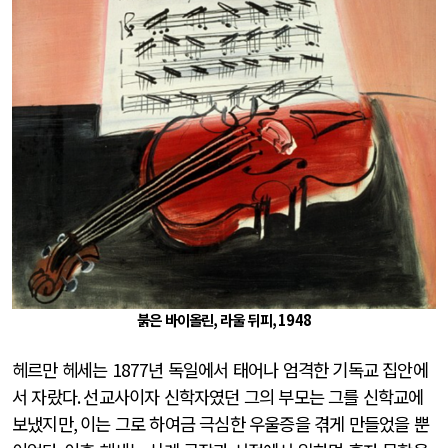
붉은 바이올린
,
라울 뒤피
, 1948
헤르만 헤세는
1877
년 독일에서 태어나 엄격한 기독교 집안에
서 자랐다
.
선교사이자 신학자였던 그의 부모는 그를 신학교에
보냈지만
,
이는 그로 하여금 극심한 우울증을 겪게 만들었을 뿐