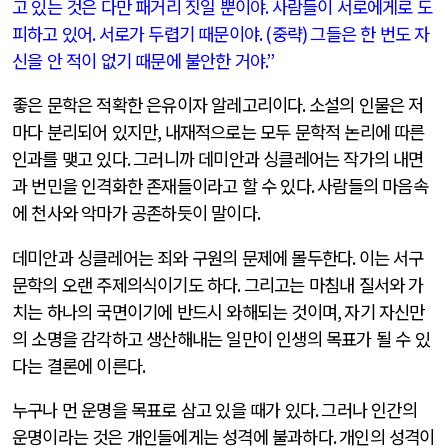
고 있는 것은 다만 패거리 짓일 뿐이야
.
사람들이 서로에게로 도
피하고 있어
.
서로가 두렵기 때문이야
. (
중략
)
그들은 한 번도 자
신을 안 적이 없기 때문에 불안한 거야
.”
좋은 문학은 적확한 은유이자 알레고리이다
.
소설의 인물은 저
마다 분리되어 있지만
,
내재적으로는 모두 문학적 논리에 따른
인과를 맺고 있다
.
그러니까 데미안과 싱클레어는 작가의 내면
과 번민을 인격화한 존재들이라고 할 수 있다
.
사람들의 마음속
에 천사와 악마가 공존하듯이 말이다
.
데미안과 싱클레어는 죄와 구원의 문제에 몰두한다
.
이는 서구
문학의 오랜 주제의식이기도 하다
.
그리고는 마침내 질서와 가
치는 하나의 국면이기에 반드시 와해되는 것이며
,
자기 자신만
의 소명을 감각하고 생산해내는 일만이 인생의 목표가 될 수 있
다는 결론에 이른다
.
누구나 먼 운명을 목표로 삼고 있을 때가 있다
.
그러나 인간의
운명이라는 것은 개인들에게는 성격에 불과하다
.
개인의 성격이