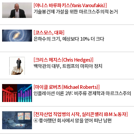
[야니스 바루파키스(Yanis Varoufakis)]
기술봉건제 가설을 위한 마르크스주의적 논거
[코스모스, 대화]
은하수의 크기, 예상보다 10% 더 크다
[크리스 헤지스(Chris Hedges)]
백악관의 대부, 트럼프의 마피아 정치
[마이클 로버츠(Michael Roberts)]
인플레이션 이론 2부: 비주류 경제학과 마르크스주의
[전자산업 직업병의 시작, 실리콘밸리 IBM 노동자]
④ 좋아했던 회사에서 암을 얻어 떠난 남편