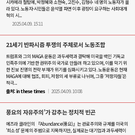
시카메라 철탑에, 박정혜와 소현숙, 고진수, 김형수 네 명의 노동자가 올
라 있다. 노동자·시민들은 윤석열 파면 이후 광장이 요구하는 사회대개
혁의 시...
2025.04.09. 15:11
21세기 반파시즘 투쟁의 주체로서 노동조합
트럼프와 그의 MAGA 운동은 과두세력과 결탁해 미국을 백인 기독교
민족주의에 기반한 권위주의 국가로 만들려 하고 있으며, 이를 막기 위
한 진보 진영의 전략 부재가 위기를 심화시키고 있다. 노동운동은 현재
MAGA에 대해 협조, 회피, 저항의 세 부류로 나뉘며, 그중 ‘저항자들’은
적극...
출처:
in these times
2025.04.09. 10:08
풍요의 자유주의’가 감추는 정치적 빈곤
에즈라 클라인의 『Abundance(풍요)』는 관료주의와 규제를 미국의
'희소성' 문제의 주범으로 지목하지만, 실제로는 대기업과 과두세력이