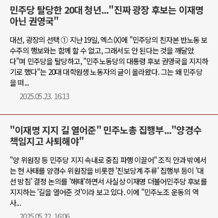
민주당 탈당한 20대 청년..."진짜 광장 후보는 이재명
아닌 권영국"
대선, 광장의 선택 ① 지난 19일, 엑스(X)에 "민주당의 친자본 반노동 보
수주의 행보와는 함께 할 수 없고, 그래서도 안 된다는 것을 깨달았
다"며 민주당을 탈당하고, "민주노동당의 대통령 후보 권영국을 지지하
기로 했다"는 20대 대학원생 노동자의 글이 올라왔다. 그는 왜 민주당
을 떠...
2025.05.23. 16:13
"이재명 지지 길 열어준" 민주노총 집행부..."양경수
책임지고 사퇴해야"
"양 위원장 등 민주당 지지 속내로 중집 파행 이끌어" 조직 안과 밖에서
는 현 사태를 양경수 위원장을 비롯한 '진보당계 주류' 집행부 등이 '대
선 방침' 결정 논의를 '해태'하면서 사실상 이재명 더불어민주당 후보를
지지하는 '길을 열어준 것'이라 보고 있다. 이에 "민주노조 운동의 역
사...
2025.05.22. 16:06