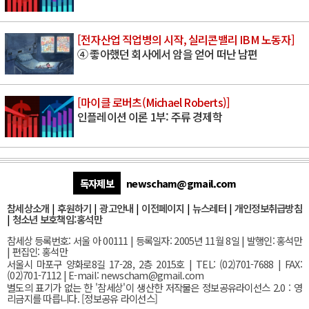
[전자산업 직업병의 시작, 실리콘밸리 IBM 노동자]
④ 좋아했던 회사에서 암을 얻어 떠난 남편
[마이클 로버츠(Michael Roberts)]
인플레이션 이론 1부: 주류 경제학
독자제보
newscham@gmail.com
참세상소개
|
후원하기
|
광고안내
|
이전페이지
|
뉴스레터
|
개인정보취급방침
|
청소년 보호책임:홍석만
참세상 등록번호: 서울 아 00111 | 등록일자: 2005년 11월 8일 | 발행인: 홍석만
| 편집인: 홍석만
서울
시 마포구 양화로8길 17-28, 2층 2015호
| TEL: (02)701-7688 | FAX:
(02)701-7112 |
E-mail:
newscham@gmail.com
별도의 표기가 없는 한 '참세상'이 생산한 저작물은 정보공유라이선스 2.0 : 영
리금지를 따릅니다. [
정보공유 라이선스
]