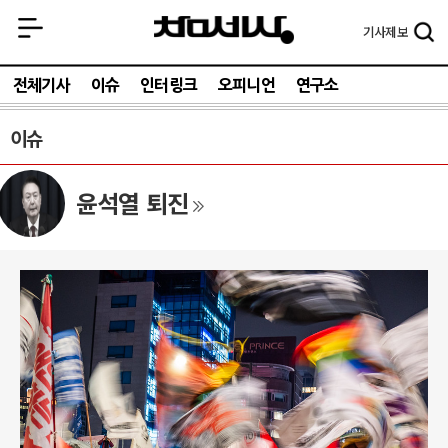
기사
제보
전체기사
이슈
인터링크
오피니언
연구소
이슈
윤석열 퇴진