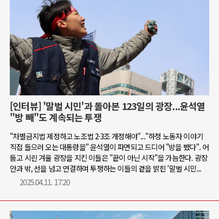
[인터뷰] '말벌 시민'과 돌아본 123일의 광장...윤석열
"방 빼"도 계속되는 투쟁
"차별금지법 제정하고 노조법 2·3조 개정해야"..."하청 노동자 이야기
직접 들으러 오는 대통령을" 윤석열이 파면되고 드디어 "방을 뺐다". 어
둡고 시린 겨울 광장을 지킨 이들은 "끝이 아닌 시작"을 가늠한다. 광장
안과 밖, 선을 넘고 연결하며 투쟁하는 이들의 곁을 밝힌 '말벌 시민...
2025.04.11. 17:20