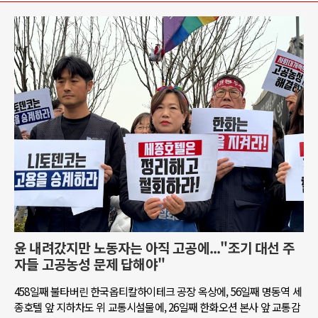
윤 내려갔지만 노동자는 아직 고공에..."조기 대선 주
자들 고공농성 문제 답해야"
458일째 불타버린 한국옵티칼하이테크 공장 옥상에, 56일째 명동역 세
종호텔 앞 지하차도 위 교통시설물에, 26일째 한화오션 본사 앞 교통감