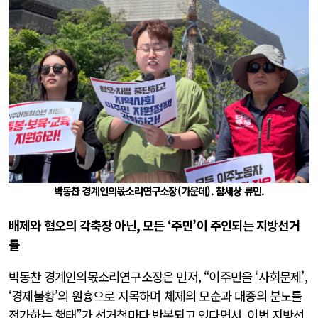
박동찬 경계인의몫소리연구소장(가운데). 참세상 류민.
배제와 혐오의 각축장 아닌, 모든 ‘주민’이 주인되는 지방선거
를
박동찬 경계인의몫소리연구소장은 먼저, “이주민을 ‘사회문제’,
‘경제불황’의 원흉으로 지목하며 체제의 모순과 대중의 분노를
전가하는 행태”가 선거철마다 반복되고 있다면서, 이번 지방선