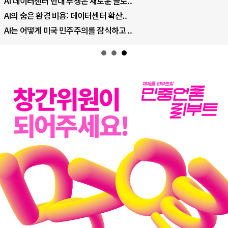
로..
나토, 우크라 군사지원 2027년까지 
..
우크라이나, 덴마크, 에스토니아, 네
 ..
러·우크라, 대규모 공습 주고받아…민