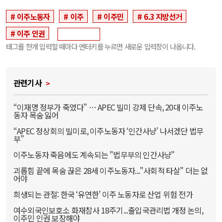
이주노동자
이주
이주민
6.3 지방선거
이주 인권
태그를 한개 입력할 때마다 엔터키를 누르면 새로운 입력창이 나옵니다.
관련기사
“이재명 정부가 죽였다” … APEC 빌미 강제 단속, 20대 이주노
동자 목숨 잃어
“APEC 정상회의 빌미로, 이주노동자 ‘인간사냥’ 나서겠단 법무
부”
이주노동자 죽음에도 계속되는 "법무부의 인간사냥"
괴롭힘 끝에 목숨 끊은 28세 이주노동자..."사회적 타살" 더는 없
어야
희생되는 관절: 한국 ‘유연한’ 이주 노동자로 산업 위험 전가
여수외국인보호소 화재참사 18주기...출입국관리법 개정 논의,
이주민 인권 보장해야