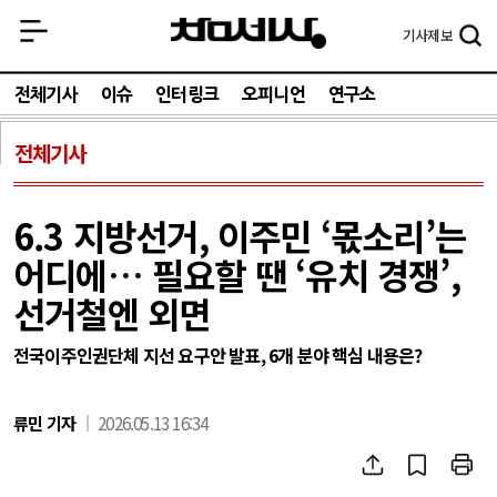
기사
제보
전체기사
이슈
인터링크
오피니언
연구소
전체기사
6.3 지방선거, 이주민 ‘몫소리’는
어디에… 필요할 땐 ‘유치 경쟁’,
선거철엔 외면
전국이주인권단체 지선 요구안 발표, 6개 분야 핵심 내용은?
류민 기자
2026.05.13 16:34