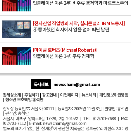
인플레이션 이론 2부: 비주류 경제학과 마르크스주의
[전자산업 직업병의 시작, 실리콘밸리 IBM 노동자]
④ 좋아했던 회사에서 암을 얻어 떠난 남편
[마이클 로버츠(Michael Roberts)]
인플레이션 이론 1부: 주류 경제학
독자제보
newscham@gmail.com
참세상소개
|
후원하기
|
광고안내
|
이전페이지
|
뉴스레터
|
개인정보취급방침
|
청소년 보호책임:홍석만
참세상 등록번호: 서울 아 00111 | 등록일자: 2005년 11월 8일 | 발행인: 홍석만
| 편집인: 홍석만
서울
시 마포구 양화로8길 17-28, 2층 2015호
| TEL: (02)701-7688 | FAX:
(02)701-7112 |
E-mail:
newscham@gmail.com
별도의 표기가 없는 한 '참세상'이 생산한 저작물은 정보공유라이선스 2.0 : 영