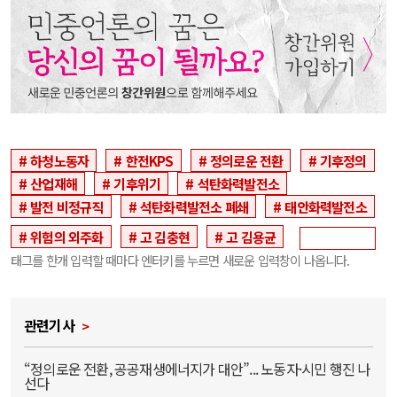
하청노동자
한전KPS
정의로운 전환
기후정의
산업재해
기후위기
석탄화력발전소
발전 비정규직
석탄화력발전소 폐쇄
태안화력발전소
위험의 외주화
고 김충현
고 김용균
태그를 한개 입력할 때마다 엔터키를 누르면 새로운 입력창이 나옵니다.
관련기사
“정의로운 전환, 공공재생에너지가 대안”... 노동자·시민 행진 나
선다