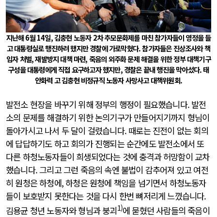
지난해 6월 14일, 김충현 노동자 2차 추모문화제를 마친 참가자들이 영정을 들
고 대통령실로 행진하려 했지만 경찰에 가로막혔다. 참가자들은 진상조사와 책
임자 처벌, 재발방지 대책 마련, 죽음의 외주화 문제 해결을 위한 정부 대책기구
구성을 대통령에게 직접 요구하고자 했지만, 경찰은 끝내 행진을 막아섰다. 태
안화력 고 김충현 비정규직 노동자 사망사고 대책위원회.
발전소 현장을 바꾸기 위해 정부의 행정이 필요했습니다. 발전
소의 문제를 해결하기 위한 논의기구가 만들어지기까지 형님이
돌아가시고 나서 두 달이 걸렸습니다. 때로는 진전이 없는 회의
에 답답하기도 하고 회의가 진행되는 순간에도 발전소에서 또
다른 하청노동자들이 희생되었다는 것에 충격과 허망함이 교차
했습니다. 그리고 그런 죽음의 속엔 불법이 감추어져 있고 여전
히 원청은 하청에, 하청은 원청에 책임을 넘기면서 하청노동자
들이 보호받지 못한다는 것을 다시 한번 뼈저리게 느꼈습니다.
1)
김용균 청년 노동자와 형님과 붕괴
에 묻혔던 사람들의 죽음이