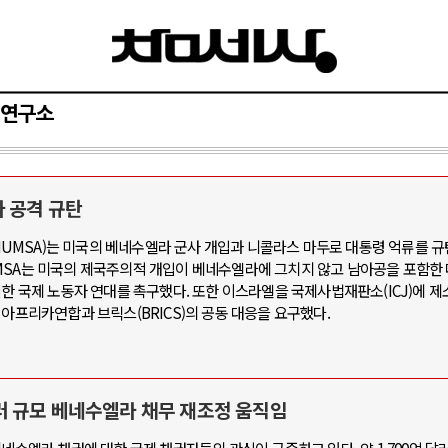
연구소
 공격 규탄
아-우크라이나 전쟁
중동 위기
MSA)는 미국의 베네수엘라 군사 개입과 니콜라스 마두로 대통령 억류를 규
MSA는 미국의 제국주의적 개입이 베네수엘라에 그치지 않고 남아공을 포함한 
우크라이나, 대리전의 역..
호르무즈 갈등 격화, 트럼프 정치·경제 
위한 국제 노동자 연대를 촉구했다. 또한 이스라엘을 국제사법재판소(ICJ)에 제
드론 협력 직후, 러시아..
호르무즈 해협 통행료를 철회한 트
 아프리카연합과 브릭스(BRICS)의 공동 대응을 요구했다.
지원 2027년까지 공..
이란, 호르무즈 해협 봉쇄 선택한 배
크, 에스토니아, 네덜란..
트럼프, 이란 압박수단 한계 직면
모 공습 주고받아…민간 ..
하마스, 가자 통치권 이양으로 휴전 의
 달러 규모 베네수엘라 채무 재조정 움직임