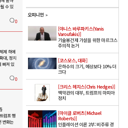
러에 달하
될 수 있
오피니언
0
[야니스 바루파키스(Yanis
Varoufakis)]
기술봉건제 가설을 위한 마르크스
주의적 논거
 체제 하에
확대, 정치
[코스모스, 대화]
 빠져 있
은하수의 크기, 예상보다 10% 더
크다
0
[크리스 헤지스(Chris Hedges)]
백악관의 대부, 트럼프의 마피아
정치
즘
[마이클 로버츠(Michael
 트럼프 행
Roberts)]
번 변화는
인플레이션 이론 2부: 비주류 경