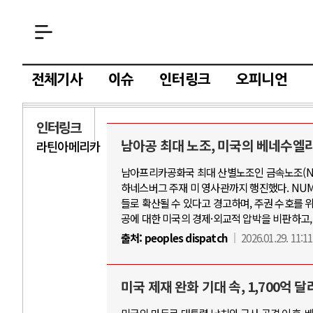
전체기사
이슈
인터링크
오피니언
인터링크
남아공 최대 노조, 미국의 베네수엘라
라틴아메리카
AI와 인간
러시
남아프리카공화국 최대 산별노조인 금속노조(NU
하네스버그 주재 미 영사관까지 행진했다. NU
중국 AI, 저가 공세로 글로벌 토큰 시..
전쟁의 추상화: 
들로 확산될 수 있다고 경고하며, 주권 수호를 
AI 국부펀드 구상 놓고 미국 진보진영 ..
EU·우크라이나 
공에 대한 미국의 경제·외교적 압박을 비판하고,
AI 데이터센터 반대 투쟁은 새로운 글로..
나토, 우크라 군사
출처:
peoples dispatch
2026.01.29. 11:11
AI의 숨은 환경 비용: 데이터센터 확산..
우크라이나, 덴마
AI는 어떻게 미국 민주주의를 잠식하고 ..
러·우크라, 대규
미국 제재 완화 기대 속, 1,700억