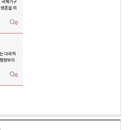
련 국제기구
 생존을 위
0
도는 다국적
 행정부의
0
만