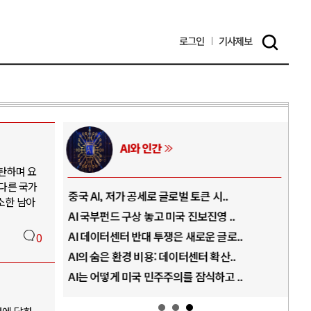
로그인
기사
제보
AI와 인간
탄하며 요
다른 국가
..
중국 AI, 저가 공세로 글로벌 토큰 시..
전쟁
소한 남아
럼프
AI 국부펀드 구상 놓고 미국 진보진영 ..
EU
경
AI 데이터센터 반대 투쟁은 새로운 글로..
나토
0
AI의 숨은 환경 비용: 데이터센터 확산..
우크
지..
AI는 어떻게 미국 민주주의를 잠식하고 ..
러·