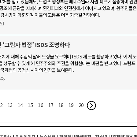
피해를 입고 있음에도, 트럼프 행정부는 베네수엘라 자원 확보에 집중하며 관
 공조해 금광을 지배하며 환경파괴와 인권침해가 이어지고 있으며, 원주민들은
 감시망이 약화되며 이들의 고통은 더욱 가중될 전망이다.
:51
‘그림자 법정’ ISDS 조명하다
에 대해 수십억 달러 보상을 요구하며 ISDS 제도를 활용하고 있다. 이 제
을 청구할 수 있게 해 민주주의와 주권을 위협한다는 비판을 받고 있다. 트럼프
 국제법의 공정성 사이의 긴장을 보여준다.
:48
2
13
14
15
16
17
18
19
20
고안내
|
이전페이지
|
뉴스레터
|
개인정보취급방침
|
청소년 보호책임:홍석