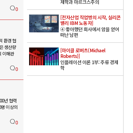
제학과 마르크스주의
0
[전자산업 직업병의 시작, 실리콘
밸리 IBM 노동자]
④ 좋아했던 회사에서 암을 얻어
떠난 남편
적 환경 협
엄은 생산량
[마이클 로버츠(Michael
적 이해관
Roberts)]
인플레이션 이론 1부: 주류 경제
학
0
00년 협력
50명 이상의
0