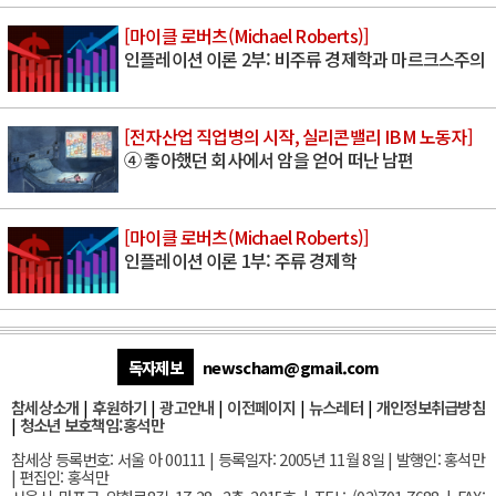
[마이클 로버츠(Michael Roberts)]
인플레이션 이론 2부: 비주류 경제학과 마르크스주의
[전자산업 직업병의 시작, 실리콘밸리 IBM 노동자]
④ 좋아했던 회사에서 암을 얻어 떠난 남편
[마이클 로버츠(Michael Roberts)]
인플레이션 이론 1부: 주류 경제학
독자제보
newscham@gmail.com
참세상소개
|
후원하기
|
광고안내
|
이전페이지
|
뉴스레터
|
개인정보취급방침
|
청소년 보호책임:홍석만
참세상 등록번호: 서울 아 00111 | 등록일자: 2005년 11월 8일 | 발행인: 홍석만
| 편집인: 홍석만