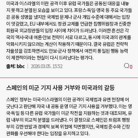
미국과 이스라엘의 이란 공격 이후 유럽 국가들은 공동된 대응을 내놓
지 못하고 분열된 모습을 보이고 있다. 프랑스·독일·영국 등 주요 국가들
은 공동 성명을 냈지만 국제법 문제나 군사 개입 수준에 대해서는 입장
이 엇갈렸고, EU 내부에서도 정권 교체를 언급한 집행위원장과 신중한
회원국 외교장관들의 입장 사이에 차이가 드러났다. 이러한 혼선은 각
국의 역사·국내 여론·안보 전략이 서로 다르고, 동시에 미국과의 관계를
악화시키지 않으려는 계산이 작용하기 때문이다. 결국 유럽은 전략적
자율성을 강조하면서도 안보·군사 정책에서 여전히 통일된 행동 능력
이 제한적이라는 현실이 다시 드러났다는 평가다.
출처:
bbc
2026.03.05. 15:52
0
스페인의 미군 기지 사용 거부와 미국과의 갈등
스페인 정부는 미국·이스라엘의 이란 공격이 국제법과 유엔 헌장에 어
긋난다고 판단해 자국 내 공동 운영 미군 기지 사용을 거부했다. 이는 영
국·독일 등 다른 유럽 국가들이 미군 작전을 지원하는 것과 대조되며, 유
럽 내부의 외교적 분열을 드러냈다. 이 결정으로 스페인은 트럼프 행정
부의 강한 반발과 경제적 보복 위협에 직면했지만, 국제법 준수와 긴장
완화를 우선해야 한다는 입장을 유지하고 있다.