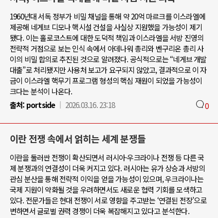
1960년대 서독 정부가 비밀 채널을 통해 약 20억 마르크를 이스라엘에
제공해 네게브 디모나 핵시설 건설을 사실상 지원했을 가능성이 제기
됐다. 이는 홀로코스트에 대한 도덕적 책임과 이스라엘을 서방 진영의
전략적 거점으로 보는 인식 속에서 아데나워 총리와 벤구리온 총리 사
이의 비밀 합의로 추진된 것으로 알려졌다. 공식적으로는 “네게브 개발
대출”로 처리됐지만 사용처 보고가 요구되지 않았고, 결과적으로 이 자
금이 이스라엘 핵무기 프로그램 형성의 핵심 재원이 되었을 가능성이
크다는 분석이 나온다.
출처:
portside
2026.03.16. 23:18
0
이란 전쟁 속에서 얽히는 세계 분쟁들
이란을 둘러싼 전쟁이 확산되면서 러시아-우크라이나 전쟁 등 다른 국
제 분쟁과의 연결성이 더욱 커지고 있다. 러시아는 유가 상승과 서방의
관심 분산을 통해 전략적 이익을 얻을 가능성이 있으며, 우크라이나는
국제 지원이 약화될 것을 우려하면서도 새로운 협력 기회를 모색하고
있다. 전문가들은 현대 전쟁이 서로 영향을 주고받는 ‘연결된 전장’으로
변하면서 글로벌 권력 경쟁이 더욱 복잡해지고 있다고 분석한다.