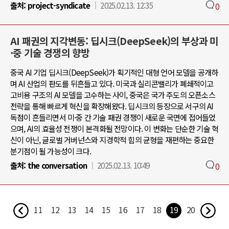
출처:
project-syndicate
2025.02.13. 12:35
0
AI 패권의 지각변동: 딥시크(DeepSeek)의 부상과 미
·중 기술 경쟁의 향방
중국 AI 기업 딥시크(DeepSeek)가 획기적인 대형 언어 모델을 공개하
며 AI 산업의 판도를 뒤흔들고 있다. 미국과 실리콘밸리가 폐쇄적이고
고비용 구조의 AI 모델을 고수하는 사이, 중국은 국가 주도의 오픈소스
전략을 통해 빠르게 혁신을 확장해왔다. 딥시크의 등장으로 서구의 AI
독점이 흔들리면서 미·중 간 기술 패권 경쟁이 새로운 국면에 접어들었
으며, AI의 효율성 전쟁이 본격화될 전망이다. 이 변화는 단순한 기술 혁
신이 아닌, 글로벌 거버넌스와 지경학적 힘의 균형을 재편하는 중요한
분기점이 될 가능성이 크다.
출처:
the conversation
2025.02.13. 10:49
0
11
12
13
14
15
16
17
18
19
20