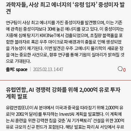
과학자들, 사상 최고 에너지의 ‘유령 입자’ 중성미자 발
견
연구팀이 사상 최고 에너지를 가진 중성미자를 발견했으며, 이는 기존
에 관측된 중성미자보다 30배 높은 에너지를 갖고 있다. 이 중성미자는
지중해 심해 탐지기 KM3NeT에서 검출되었으며, 초질량 블랙홀을 포
함한 블라자르 혹은 우주 마이크로파 배경과의 충돌로 인해 생성되었
을 가능성이 제기된다. 이번 발견은 우주 고에너지 물리학의 새로운 장
을 여는 중요한 사건으로, 향후 연구를 통해 기원의 실마리가 밝혀질 것
으로 기대된다.
출처:
space
2025.02.13. 14:47
0
유럽연합, AI 경쟁력 강화를 위해 2,000억 유로 투자
계획 발표
유럽연합(EU)이 AI 분야에서 미국과 중국을 따라잡기 위해 2,000억 유
로(약 2061억 달러)를 투자하는 InvestAI 계획을 발표했다. 이 계획에
는 AI 훈련을 위한 강력한 칩을 갖춘 'AI 기가팩토리' 건설을 위한 200억
유로 규모의 신규 펀드가 포함된다. 해당 발표는 파리 AI 서밋에서 우르