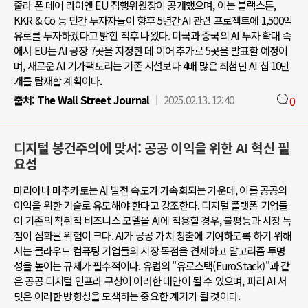
줄라 폰 데어 라이엔 EU 집행위원장이 공개했으며, 이는 블랙스톤,
KKR & Co 등 민간 투자자들이 향후 5년간 AI 관련 프로젝트에 1,500억
유로를 투자하겠다고 밝힌 직후 나왔다. 미국과 중국의 AI 투자 확대 속
에서 EU는 AI 공장 7곳을 지정한 데 이어 추가로 5곳을 발표할 예정이
며, 새로운 AI 기가팩토리는 기존 시설보다 4배 많은 최첨단 AI 칩 10만
개를 탑재할 계획이다.
출처:
The Wall Street Journal
2025.02.13. 12:40
0
디지털 봉건주의에 맞서: 공공 이익을 위한 AI 혁신 필
요성
마리아나 마추카토는 AI 발전 속도가 가속화되는 가운데, 이를 공공의
이익을 위한 기술로 유도해야 한다고 강조한다. 디지털 플랫폼 기업들
이 기존의 착취적 비즈니스 모델을 AI에 적용할 경우, 불평등과 시장 독
점이 심화될 위험이 크다. AI가 공공 가치 창출에 기여하도록 하기 위해
서는 클라우드 컴퓨팅 기업들의 시장 독점을 견제하고 알고리즘 투명
성을 높이는 규제가 필수적이다. 유럽의 "유로스택(EuroStack)"과 같
은 공공 디지털 인프라 구상이 이러한 대안이 될 수 있으며, 파리 AI 서
밋은 이러한 방향성을 모색하는 중요한 계기가 될 것이다.