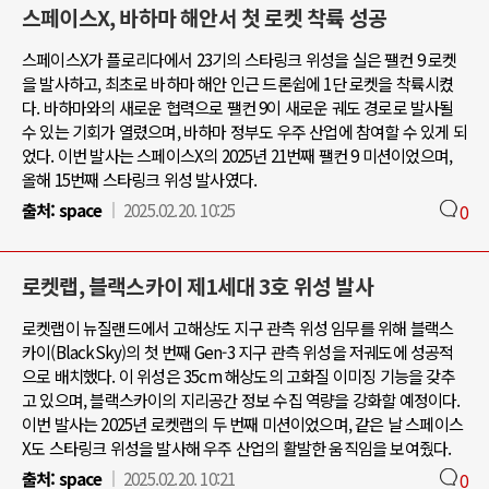
스페이스X, 바하마 해안서 첫 로켓 착륙 성공
스페이스X가 플로리다에서 23기의 스타링크 위성을 실은 팰컨 9 로켓
을 발사하고, 최초로 바하마 해안 인근 드론쉽에 1단 로켓을 착륙시켰
다. 바하마와의 새로운 협력으로 팰컨 9이 새로운 궤도 경로로 발사될
수 있는 기회가 열렸으며, 바하마 정부도 우주 산업에 참여할 수 있게 되
었다. 이번 발사는 스페이스X의 2025년 21번째 팰컨 9 미션이었으며,
올해 15번째 스타링크 위성 발사였다.
출처:
space
2025.02.20. 10:25
0
로켓랩, 블랙스카이 제1세대 3호 위성 발사
로켓랩이 뉴질랜드에서 고해상도 지구 관측 위성 임무를 위해 블랙스
카이(BlackSky)의 첫 번째 Gen-3 지구 관측 위성을 저궤도에 성공적
으로 배치했다. 이 위성은 35cm 해상도의 고화질 이미징 기능을 갖추
고 있으며, 블랙스카이의 지리공간 정보 수집 역량을 강화할 예정이다.
이번 발사는 2025년 로켓랩의 두 번째 미션이었으며, 같은 날 스페이스
X도 스타링크 위성을 발사해 우주 산업의 활발한 움직임을 보여줬다.
출처:
space
2025.02.20. 10:21
0