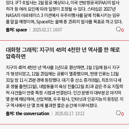
있다. IFT-8 발사는 2월 말로 예상되나, 미국 연방항공국(FAA)의 발사
허가 등 여러 요인에 따라 일정이 조정될 수 있다. 스타십은 2027년
NASA의 아르테미스 3 미션에서 우주비행사를 달에 착륙시키는 임무
를 맡을 예정이며, SpaceX는 올해 총 25회의 발사를 목표로 하고 있다.
출처:
space
2025.02.17. 16:07
0
대화형 그래픽: 지구의 45억 4천만 년 역사를 한 해로
압축하면
지구의 45억 4천만 년 역사를 1년으로 환산하면, 1월 1일에 원시 지구
가 형성되었고, 12월 25일에는 공룡이 멸종했으며, 현생 인류는 12월
31일 밤 11시 25분경에 등장했다. 대기 중 산소 증가(6월), 최초의 다세
포 생물 출현(11월), 네발동물의 육상 진출(12월 초)과 같은 주요 지질학
적 사건들이 연중 특정 시점과 연결된다. 인간 문명의 대부분은 마지막
몇 분에 해당하며, 산업혁명, 우주 탐사, 인터넷과 인공지능의 등장은 지
구 역사에서 단 몇 초에 불과한 짧은 순간에 이루어졌다.
출처:
the conversation
2025.02.17. 13:12
0