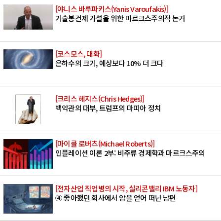
[야니스 바루파키스(Yanis Varoufakis)]
기술봉건제 가설을 위한 마르크스주의적 논거
[코스모스, 대화]
은하수의 크기, 예상보다 10% 더 크다
[크리스 헤지스(Chris Hedges)]
백악관의 대부, 트럼프의 마피아 정치
[마이클 로버츠(Michael Roberts)]
인플레이션 이론 2부: 비주류 경제학과 마르크스주의
[전자산업 직업병의 시작, 실리콘밸리 IBM 노동자]
④ 좋아했던 회사에서 암을 얻어 떠난 남편