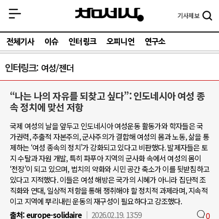
기사
제보
전체기사
이슈
인터링크
오피니언
연구소
인터링크
여성/젠더
“나는 나의 자유를 되찾고 싶다”: 인도네시아 여성 종
속 정치에 맞선 저항
국제 여성의 날을 앞두고 인도네시아 여성운동 활동가와 학자들은 국
가권력, 추출적 자본주의, 군사주의가 결합해 여성의 몸과 노동, 삶을 통
제하는 ‘여성 종속의 정치’가 강화되고 있다고 비판했다. 발제자들은 토
지 수탈과 자원 개발, 특히 파푸아 지역의 군사화 속에서 여성의 몸이
‘전장’이 되고 있으며, 법치의 약화와 시민 공간 축소가 이를 뒷받침하고
있다고 지적했다. 이들은 여성 해방은 국가의 시혜가 아니라 집단적 조
직화와 연대, 일상적 저항을 통해 쟁취해야 할 정치적 과제라며, 지속적
이고 지역에 뿌리내린 운동의 재구성이 필요하다고 강조했다.
출처:
europe-solidaire
2026.02.19. 13:59
0