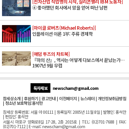
[전자산업 직업병의 시작, 실리콘밸리 IBM 노동자]
④ 좋아했던 회사에서 암을 얻어 떠난 남편
[마이클 로버츠(Michael Roberts)]
인플레이션 이론 1부: 주류 경제학
[애덤 투즈의 차트북]
『마의 산』, 역사는 어떻게 다보스에서 끝났는가…
1907년 9월 무렵
독자제보
newscham@gmail.com
참세상소개
|
후원하기
|
광고안내
|
이전페이지
|
뉴스레터
|
개인정보취급방침
|
청소년 보호책임:홍석만
참세상 등록번호: 서울 아 00111 | 등록일자: 2005년 11월 8일 | 발행인: 홍석만
| 편집인: 홍석만
서울
시 마포구 양화로8길 17-28, 2층 2015호
| TEL: (02)701-7688 | FAX:
(02)701-7112 |
E-mail:
newscham@gmail.com