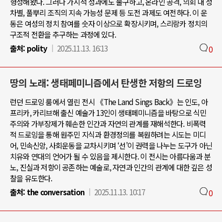
형성해왔다. 그러나 가시적 성과에도 불구하고, 온라인 공격, 의회 내 성
차별, 풀뿌리 조직의 지속 가능성 문제 등 도전 과제도 여전하다. 이 운
동은 여성의 정치 참여를 숫자 이상으로 확장시키며, 스리랑카 정치의
구조적 전환을 추구하는 과정에 있다.
출처:
polity
2025.11.13. 16:13
0
땅의 노래: 생태페미니즘에서 탄생한 저항의 드로잉
런던 드로잉 룸에서 열린 전시 《The Land Sings Back》는 인도, 아
프리카, 카리브해 출신 예술가 13인이 생태페미니즘을 바탕으로 식민
주의와 가부장제가 훼손한 인간과 자연의 관계를 재해석한다. 비폭력
적 드로잉을 통해 원주민 지식과 환경정의를 복원하려는 시도는 미디
어, 민속신앙, 사회운동을 교차시키며 ‘선’이 권력을 나누는 도구가 아닌
치유와 연대의 언어가 될 수 있음을 제시한다. 이 전시는 아름다움과 분
노, 진실과 저항이 공존하는 예술로, 자연과 인간의 관계에 대한 깊은 성
찰을 유도한다.
출처:
the conversation
2025.11.13. 10:17
0