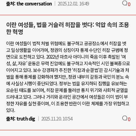
출처:
the conversation
2025.12.02. 16:49
0
이란 여성들, 법을 거슬러 히잡을 벗다: 억압 속의 조용
한 혁명
이란 여성들이 법적 처벌 위험에도 불구하고 공공장소에서 히잡을 벗
고 일상생활을 이어가며, 정권의 상징이자 통제 수단인 히잡 규범에 정
면으로 도전하고 있다. 2022년 마흐사 아미니의 죽음 이후 촉발된 ‘여
성, 삶, 자유’ 운동은 무력 진압에도 불구하고 지속적인 시민 불복종으로
이어지고 있다. 보수 강경파가 추진한 ‘히잡과 순결법’은 감시기술과 처
벌을 통해 통제를 강화하려 했지만, 정권 내부의 갈등과 국민의 분노 속
에 사실상 시행이 중단되었다. 정부는 법을 유지하되 집행을 유보하는
모순된 태도를 보이며, 히잡 문제를 둘러싼 통치 위기와 사회적 균열을
드러내고 있다. 그러나 거리와 온라인 공간에서 여성들은 이미 법이 부
정한 자유를 실현 중이며, 이 조용한 반란이 이란 체제를 가장 위협하고
있다.
출처:
truth dig
2025.11.20. 10:54
0