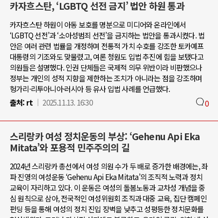
카자흐스탄, ‘LGBTQ 선전 금지’ 법안 하원 통과
카자흐스탄 하원이 아동 보호를 명분으로 미디어와 온라인에서
‘LGBTQ 선전’과 ‘소아성범죄 선전’을 금지하는 법안을 통과시켰다. 법
안은 여러 관련 법률을 개정하며 전통적 가치 수호를 강조한 토카예프
대통령의 기조와도 맞물렸고, 여론 청원도 입법 추진에 힘을 보탰다고
의원들은 설명했다. 인권 단체들은 국제적 의무 위반이라 비판했으나
정부는 개인의 성적 지향을 제한하는 조치가 아니라는 점을 강조하며
헝가리·리투아니아·러시아 등 유사 입법 사례를 언급했다.
출처:
rt
2025.11.13. 16:30
0
스리랑카 여성 정치운동의 부상: ‘Gehenu Api Eka
Mitata’와 포용적 민주주의의 길
2024년 스리랑카 총선에서 여성 의원 수가 두 배로 증가한 배경에는, 좌
파 진영의 여성운동 ‘Gehenu Api Eka Mitata’의 조직적 노력과 정치
교육이 자리하고 있다. 이 운동은 여성의 돌봄노동과 교차성 개념을 중
심 원칙으로 삼아, 전국적인 여성위원회 조직과 대중 교육, 집단 캠페인
펀딩 등을 통해 여성의 정치 진입 장벽을 낮추고 성평등한 정치문화를