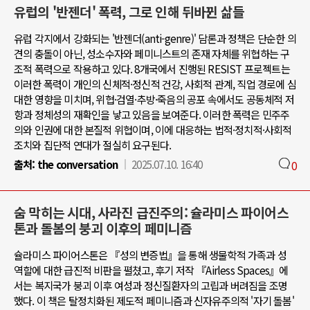
유럽의 '반젠더' 폭력, 그로 인해 뒤바뀐 삶들
유럽 각지에서 강화되는 '반젠더(anti-genre)' 담론과 정책은 단순한 의
견의 충돌이 아닌, 성소수자와 페미니스트의 존재 자체를 위협하는 구
조적 폭력으로 작용하고 있다. 8개국에서 진행된 RESIST 프로젝트는
이러한 폭력이 개인의 신체적·정신적 건강, 사회적 관계, 직업 경로에 심
대한 영향을 미치며, 위협·검열·추방·죽음의 공포 속에서도 공동체적 저
항과 정체성의 재확인을 낳고 있음을 보여준다. 이러한 폭력은 민주주
의와 인권에 대한 본질적 위협이며, 이에 대응하는 법적·정치적·사회적
조치와 집단적 연대가 절실히 요구된다.
출처:
the conversation
2025.07.10. 16:40
0
숨 막히는 시대, 사라진 급진주의: 슐라미스 파이어스
톤과 돌봄의 붕괴 이후의 페미니즘
슐라미스 파이어스톤은 『성의 변증법』을 통해 생물학적 가족과 성
역할에 대한 급진적 비판을 펼쳤고, 후기 저작 『Airless Spaces』에
서는 복지국가 붕괴 이후 여성과 정신질환자의 고립과 버려짐을 조명
했다. 이 책은 탈정치화된 제도적 페미니즘과 신자유주의적 '자기 돌봄'