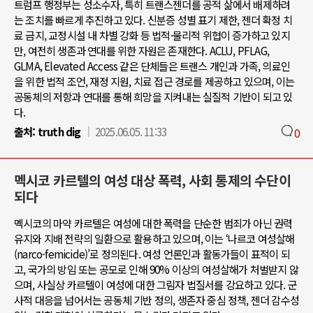
트럼프 행정부는 성소수자, 특히 트랜스젠더를 공적 삶에서 배제하려
는 조치를 빠르게 추진하고 있다. 신분증 성별 표기 제한, 젠더 확정 치
료 금지, 교정시설 내 차별 강화 등 법적·물리적 위협이 증가하고 있지
만, 여전히 생존과 연대를 위한 자원은 존재한다. ACLU, PFLAG,
GLMA, Elevated Access 같은 단체들은 트랜스 개인과 가족, 의료인
을 위한 법적 조언, 재정 지원, 치료 접근 경로를 제공하고 있으며, 이는
공동체의 저항과 연대를 통해 희망을 지켜내는 실질적 기반이 되고 있
다.
출처:
truth dig
2025.06.05. 11:33
0
멕시코 카르텔의 여성 대상 폭력, 사회 통제의 수단이
되다
멕시코의 마약 카르텔은 여성에 대한 폭력을 단순한 범죄가 아닌 권력
유지와 지배 전략의 일환으로 활용하고 있으며, 이는 ‘나르코 여성살해
(narco-femicide)’로 정의된다. 여성 언론인과 활동가들이 표적이 되
고, 국가의 방임 또는 공모로 인해 90% 이상의 여성살해가 처벌받지 않
으며, 사실상 카르텔이 여성에 대한 그림자 법질서를 강요하고 있다. 군
사적 대응을 넘어서는 공동체 기반 정의, 생존자 중심 정책, 젠더 감수성