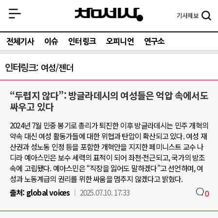
기사
제보
전체기사
이슈
인터링크
오피니언
연구소
인터링크
여성/젠더
“두렵지 않다”: 방글라데시의 여성들은 억압 속에서도
싸우고 있다
2024년 7월 민중 봉기로 총리가 퇴진한 이후 방글라데시는 민주 개혁의
약속 대신 여성 활동가들에 대한 위협과 탄압이 확산되고 있다. 여성 재
산권과 성노동 인정 등을 포함한 개혁안을 지지한 페미니스트 교수 나
디라 예아스민은 보수 세력의 표적이 되어 좌천·전근되고, 국가의 방조
속에 고립됐다. 예아스민은 “직장을 잃어도 말하겠다”고 선언하며, 여
성과 노동계급의 권리를 위한 싸움을 멈추지 않겠다고 밝혔다.
출처:
global voices
2025.07.10. 17:33
0