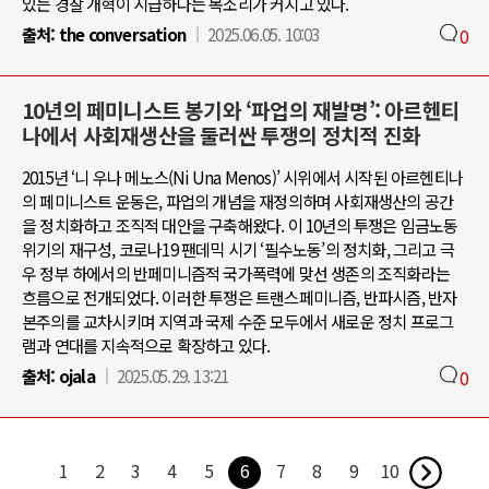
있는 경찰 개혁이 시급하다는 목소리가 커지고 있다.
출처:
the conversation
2025.06.05. 10:03
0
10년의 페미니스트 봉기와 ‘파업의 재발명’: 아르헨티
나에서 사회재생산을 둘러싼 투쟁의 정치적 진화
2015년 ‘니 우나 메노스(Ni Una Menos)’ 시위에서 시작된 아르헨티나
의 페미니스트 운동은, 파업의 개념을 재정의하며 사회재생산의 공간
을 정치화하고 조직적 대안을 구축해왔다. 이 10년의 투쟁은 임금노동
위기의 재구성, 코로나19 팬데믹 시기 ‘필수노동’의 정치화, 그리고 극
우 정부 하에서의 반페미니즘적 국가폭력에 맞선 생존의 조직화라는
흐름으로 전개되었다. 이러한 투쟁은 트랜스페미니즘, 반파시즘, 반자
본주의를 교차시키며 지역과 국제 수준 모두에서 새로운 정치 프로그
램과 연대를 지속적으로 확장하고 있다.
출처:
ojala
2025.05.29. 13:21
0
1
2
3
4
5
6
7
8
9
10