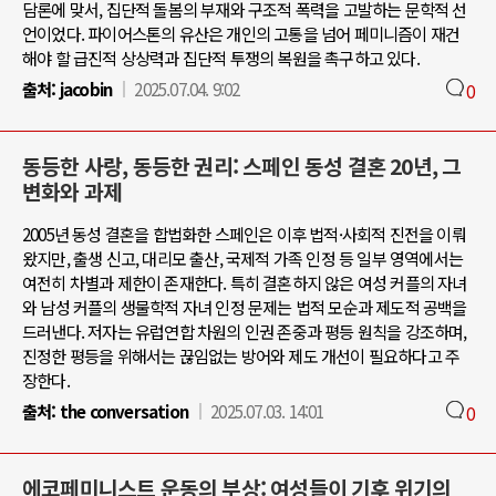
담론에 맞서, 집단적 돌봄의 부재와 구조적 폭력을 고발하는 문학적 선
언이었다. 파이어스톤의 유산은 개인의 고통을 넘어 페미니즘이 재건
해야 할 급진적 상상력과 집단적 투쟁의 복원을 촉구하고 있다.
출처:
jacobin
2025.07.04. 9:02
0
동등한 사랑, 동등한 권리: 스페인 동성 결혼 20년, 그
변화와 과제
2005년 동성 결혼을 합법화한 스페인은 이후 법적·사회적 진전을 이뤄
왔지만, 출생 신고, 대리모 출산, 국제적 가족 인정 등 일부 영역에서는
여전히 차별과 제한이 존재한다. 특히 결혼하지 않은 여성 커플의 자녀
와 남성 커플의 생물학적 자녀 인정 문제는 법적 모순과 제도적 공백을
드러낸다. 저자는 유럽연합 차원의 인권 존중과 평등 원칙을 강조하며,
진정한 평등을 위해서는 끊임없는 방어와 제도 개선이 필요하다고 주
장한다.
출처:
the conversation
2025.07.03. 14:01
0
에코페미니스트 운동의 부상: 여성들이 기후 위기의