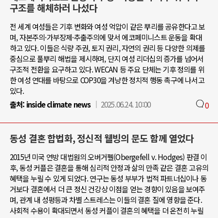
구조를 해체하러 나섰다
전 세계 여성들은 기후 변화와 여성 억압이 같은 뿌리를 공유한다고 보
며, 자본주의·가부장제·추출주의에 맞서 에코페미니스트 운동을 확대
하고 있다. 이들은 식량 주권, 토지 권리, 자연의 권리 등 다양한 의제를
중심으로 풀뿌리 해법을 제시하며, 단지 여성 리더십의 증가를 넘어서
구조적 전환을 요구하고 있다. WECAN 등 주요 단체는 기후 정의를 위
한 여성 연대를 바탕으로 COP30을 겨냥한 정치적 행동 촉구에 나서고
있다.
출처:
inside climate news
2025.06.24. 10:00
0
동성 결혼 합법화, 정신적 웰빙의 문도 함께 열었다
2015년 미국 연방 대법원의 오버거펠(Obergefell v. Hodges) 판결 이
후, 동성 커플은 결혼을 통해 심리적 안정과 삶의 만족 같은 결혼 고유의
혜택을 누릴 수 있게 되었다. 연구는 동성 부부가 법적 파트너십이나 동
거보다 결혼에서 더 큰 정신 건강상 이점을 얻는 경향이 있음을 보여주
며, 관계 내 성평등과 차별 스트레스는 이들의 결혼 질에 영향을 준다.
사회적 수용이 확대되면서 동성 커플이 결혼의 혜택을 더 온전히 누릴