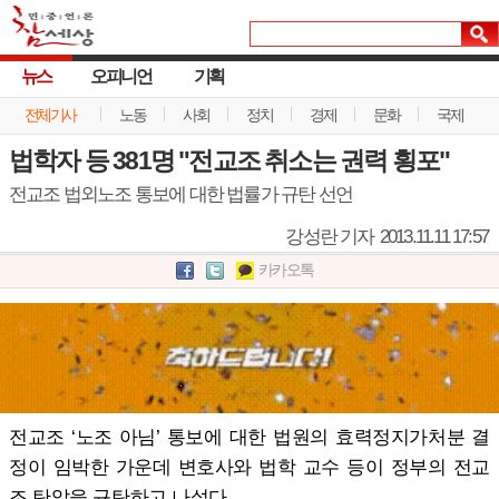
뉴스
오피니언
기획
전체기사
노동
사회
정치
경제
문화
국제
법학자 등 381명 "전교조 취소는 권력 횡포"
전교조 법외노조 통보에 대한 법률가 규탄 선언
강성란 기자
2013.11.11 17:57
카카오톡
전교조 ‘노조 아님’ 통보에 대한 법원의 효력정지가처분 결
정이 임박한 가운데 변호사와 법학 교수 등이 정부의 전교
조 탄압을 규탄하고 나섰다.