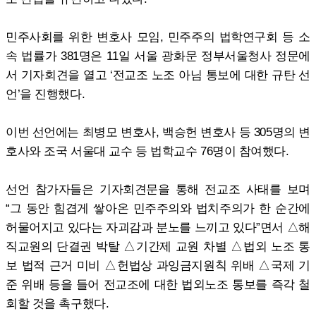
민주사회를 위한 변호사 모임, 민주주의 법학연구회 등 소
속 법률가 381명은 11일 서울 광화문 정부서울청사 정문에
서 기자회견을 열고 ‘전교조 노조 아님 통보에 대한 규탄 선
언’을 진행했다.
이번 선언에는 최병모 변호사, 백승헌 변호사 등 305명의 변
호사와 조국 서울대 교수 등 법학교수 76명이 참여했다.
선언 참가자들은 기자회견문을 통해 전교조 사태를 보며
“그 동안 힘겹게 쌓아온 민주주의와 법치주의가 한 순간에
허물어지고 있다는 자괴감과 분노를 느끼고 있다”면서 △해
직교원의 단결권 박탈 △기간제 교원 차별 △법외 노조 통
보 법적 근거 미비 △헌법상 과잉금지원칙 위배 △국제 기
준 위배 등을 들어 전교조에 대한 법외노조 통보를 즉각 철
회할 것을 촉구했다.