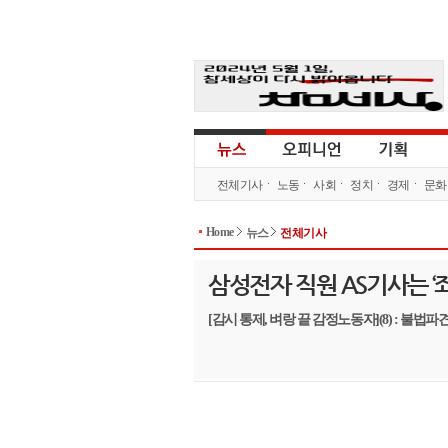
전체기사
노동
사회
정치
경제
문화
Home
뉴스
전체기사
삼성전자 직원 AS기사는 ‘
[감시 통제, 벼랑 끝 감정노동자](8) : 불