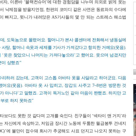
자, 이른바 ‘블랙컨슈머’에 대한 경험담을 나누며 의외로 밝게 웃는
서 낙제점을 받을지언정, 한편의 코미디 같은 사연은 동료와의 수다에
 빠지고, 윗니가 내려앉은 AS기사들의 몇 안 되는 스트레스 해소법
는데, 도둑놈으로 몰렸어요. 할머니가 본사 콜센터에 전화해서 냉동실에
 사탕, 할머니 속옷과 세제를 기사가 가져갔다고 항의한 거예요(웃음).
 ‘옷은 찾았으니 나머지는 가져다놓으라’고 했어요. 웃으며 넘겼지만
분이 상했죠”
수리하러 갔는데, 고객이 고스톱 아바타 옷을 사달라고 하더군요. 다음
어요(웃음). 아바타 옷 사 입히고, 장갑도 사주고 7~8번은 방문한 것
사가 아니다’고 말했죠. 고객이 독거노인 같아 마음이 짠했죠. 하지만 고
함부로 하지 못하죠”
보다도 못한 것 같다며 고개를 숙인다. 친구들이 ‘넥타이 맨 거지’라
하는 자신에게 속상하고, 저임금 장시간 노동에 두툼한 월급봉투 건네지
OC)’에 불만이 접수돼 회사가 추궁해도 사표 던지고 나오지 못하는 구