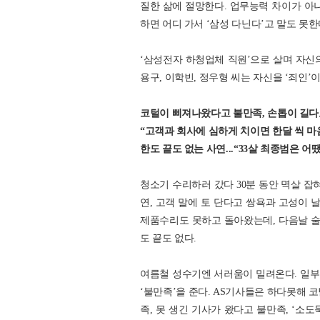
질한 삶에 절망한다. 업무능력 차이가 아
하면 어디 가서 ‘삼성 다닌다’고 말도 못한
‘삼성전자 하청업체 직원’으로 살며 자신의
용구, 이학빈, 정우형 씨는 자신을 ‘죄인’
코털이 삐져나왔다고 불만족, 손톱이 길다
“고객과 회사에 심하게 치이면 한달 씩 마
한도 끝도 없는 사연...“33살 최종범은 
청소기 수리하러 갔다 30분 동안 멱살 잡혀
연, 고객 말에 토 단다고 쌍욕과 고성이 
제품수리도 못하고 돌아왔는데, 다음날 술 
도 끝도 없다.
여름철 성수기엔 서러움이 밀려온다. 일부 
‘불만족’을 준다. AS기사들은 하다못해 
족, 못 생긴 기사가 왔다고 불만족, ‘소