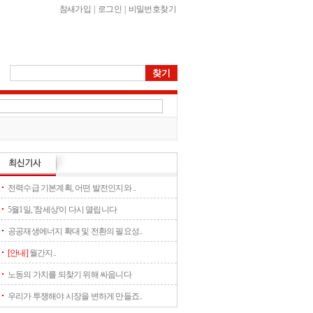
참새가입
|
로그인
|
비밀번호찾기
전력수급 기본계획, 어떤 발전인지와 ..
5월1일, '참세상'이 다시 열립니다
공공재생에너지 확대 및 전환의 필요성..
[안내]
월간지..
노동의 가치를 되찾기 위해 싸웁니다
우리가 투쟁해야 시장을 변하게 만들죠..