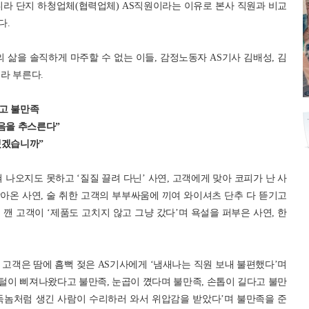
니라 단지 하청업체(협력업체) AS직원이라는 이유로 본사 직원과 비교
다.
 삶을 솔직하게 마주할 수 없는 이들, 감정노동자 AS기사 김배성, 김
이라 부른다.
고 불만족
음을 추스른다”
어땠겠습니까”
 나오지도 못하고 ‘질질 끌려 다닌’ 사연, 고객에게 맞아 코피가 난 사
날아온 사연, 술 취한 고객의 부부싸움에 끼여 와이셔츠 단추 다 뜯기고
깬 고객이 ‘제품도 고치지 않고 그냥 갔다’며 욕설을 퍼부은 사연, 한
고객은 땀에 흠뻑 젖은 AS기사에게 ‘냄새나는 직원 보내 불편했다’며
코털이 삐져나왔다고 불만족, 눈곱이 꼈다며 불만족, 손톱이 길다고 불만
도둑놈처럼 생긴 사람이 수리하러 와서 위압감을 받았다’며 불만족을 준