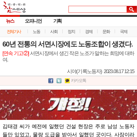
뉴스
오피니언
기획
전체기사
노동
사회
정치
경제
문화
국제
60년 전통의 서면시장에도 노동조합이 생겼다.
[연속 기고②]
서면시장에서 생긴 작은 노조가 말하는 희망에 대하
여.
시야(기록노동자)
2023.08.17 12:15
카카오톡
김태경 씨가 예전에 일했던 건설 현장은 주로 남성 노동자
들만 있었고, 물량 도급을 받아서 일했던 곳이다. 사장이라