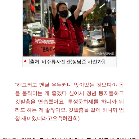
[출처: 비주류사진관(정남준 사진가)]
“해고되고 맨날 우두커니 앉아있는 것보다야 몸
을 움직이는 게 좋겠다 싶어서 청년 동지들하고
깃발춤을 연습했어요. 투쟁문화제를 하니까 뭐
라도 하는 게 좋잖아요. 깃발춤을 같이 하니까 엄
청 재미있더라고요.”(허진희)