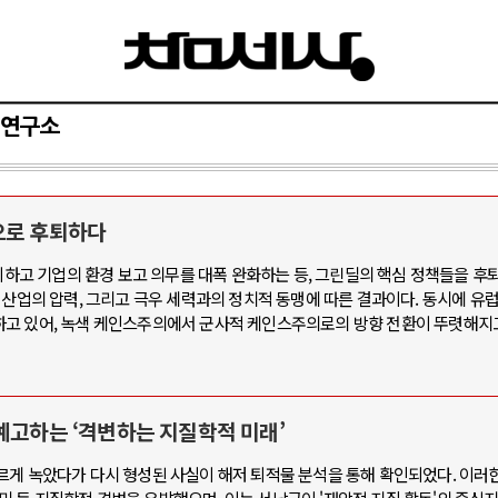
연구소
으로 후퇴하다
아-우크라이나 전쟁
중동 위기
철회하고 기업의 환경 보고 의무를 대폭 완화하는 등, 그린딜의 핵심 정책들을 
 산업의 압력, 그리고 극우 세력과의 정치적 동맹에 따른 결과이다. 동시에 유
우크라이나, 대리전의 역..
호르무즈 갈등 격화, 트럼프 정치·경제 
고 있어, 녹색 케인스주의에서 군사적 케인스주의로의 방향 전환이 뚜렷해지고
드론 협력 직후, 러시아..
호르무즈 해협 통행료를 철회한 트
지원 2027년까지 공..
이란, 호르무즈 해협 봉쇄 선택한 배
크, 에스토니아, 네덜란..
트럼프, 이란 압박수단 한계 직면
예고하는 ‘격변하는 지질학적 미래’
모 공습 주고받아…민간 ..
하마스, 가자 통치권 이양으로 휴전 의
르게 녹았다가 다시 형성된 사실이 해저 퇴적물 분석을 통해 확인되었다. 이러