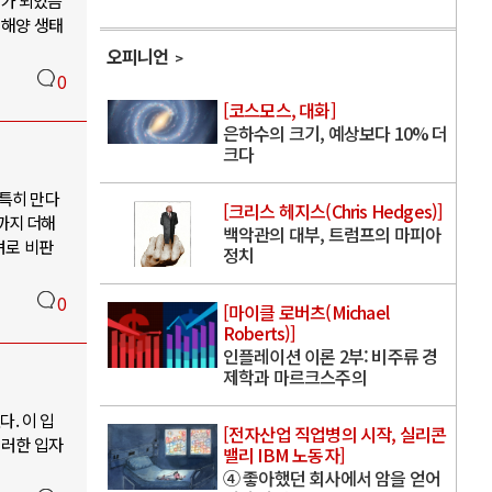
지가 되었음
 해양 생태
오피니언
0
[코스모스, 대화]
은하수의 크기, 예상보다 10% 더
크다
 특히 만다
[크리스 헤지스(Chris Hedges)]
까지 더해
백악관의 대부, 트럼프의 마피아
려로 비판
정치
0
[마이클 로버츠(Michael
Roberts)]
인플레이션 이론 2부: 비주류 경
제학과 마르크스주의
다. 이 입
[전자산업 직업병의 시작, 실리콘
이러한 입자
밸리 IBM 노동자]
④ 좋아했던 회사에서 암을 얻어