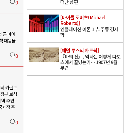
떠난 남편
0
[마이클 로버츠(Michael
Roberts)]
인플레이션 이론 1부: 주류 경제
 최근 아이
학
정책 대응을
[애덤 투즈의 차트북]
0
『마의 산』, 역사는 어떻게 다보
스에서 끝났는가… 1907년 9월
무렵
리티 카란트
 정부 보상
지역 주민
국제적 주
0