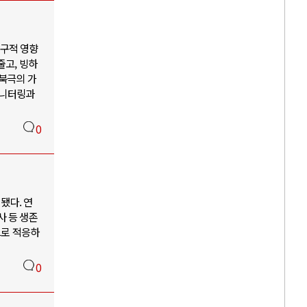
지구적 영향
줄고, 빙하
 북극의 가
모니터링과
0
됐다. 연
사 등 생존
으로 적응하
0