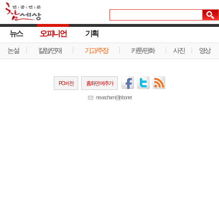
뉴스
오피니언
기획
논설
칼럼/연재
기고/주장
카툰/판화
사진
영상
PC버전
홈화면에추가
newscham@jinbo.net