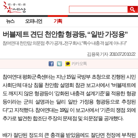
뉴스
오피니언
기획
버블제트 견딘 천안함 형광등, “일반 가정용”
참여연대 천안암 의문점 추가 공개...전구회사, “특수 내충격 설계 아니다”
김용욱 기자
2010.07.20 10:22
카카오톡
참여연대 평화군축센터는 지난 15일 국방부 초청으로 진행된 시민
사회단체 대상 침몰 천안함 설명회 참관 보고서에서 “버블제트에
도 깨지지 않은 형광등이 ‘강화된 내충격 설계기준’을 적용한 형광
등이라는 군의 설명과는 달리 일반 가정용 형광등으로 추정된
다”고 지적했다. 참여연대는 19일 이 보고서에서 ‘기존의 쟁점 외에
추가로 발견한 합조단 주장의 문제점 및 의문점’을 공개했다.
배가 절단된 정도의 큰 충격을 받았음에도 절단면 천정에 부착된